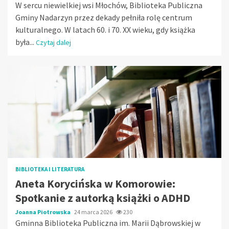
W sercu niewielkiej wsi Młochów, Biblioteka Publiczna
Gminy Nadarzyn przez dekady pełniła rolę centrum
kulturalnego. W latach 60. i 70. XX wieku, gdy książka
była...
Czytaj dalej
BIBLIOTEKA I LITERATURA
Aneta Korycińska w Komorowie:
Spotkanie z autorką książki o ADHD
Joanna Piotrowska
24 marca 2026
230
Gminna Biblioteka Publiczna im. Marii Dąbrowskiej w