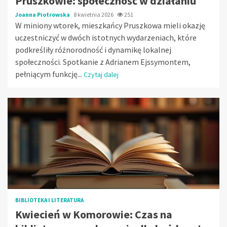
Pruszkowie: społeczność w działaniu
Joanna Piotrowska
8 kwietnia 2026
251
W miniony wtorek, mieszkańcy Pruszkowa mieli okazję
uczestniczyć w dwóch istotnych wydarzeniach, które
podkreśliły różnorodność i dynamikę lokalnej
społeczności. Spotkanie z Adrianem Ejssymontem,
pełniącym funkcję...
Czytaj dalej
BIBLIOTEKA I LITERATURA
Kwiecień w Komorowie: Czas na