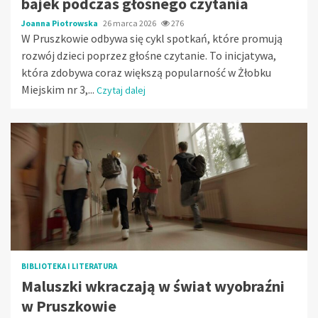
bajek podczas głośnego czytania
Joanna Piotrowska
26 marca 2026
276
W Pruszkowie odbywa się cykl spotkań, które promują
rozwój dzieci poprzez głośne czytanie. To inicjatywa,
która zdobywa coraz większą popularność w Żłobku
Miejskim nr 3,...
Czytaj dalej
BIBLIOTEKA I LITERATURA
Maluszki wkraczają w świat wyobraźni
w Pruszkowie