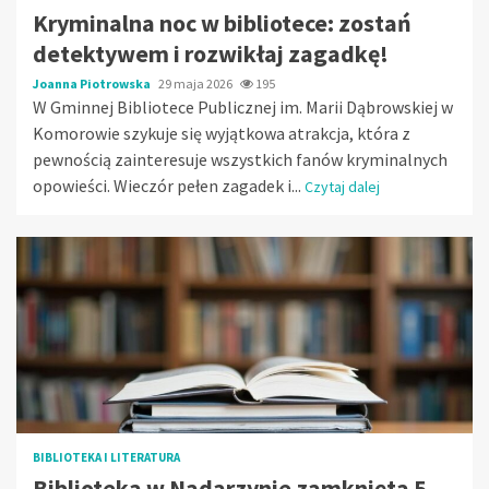
Kryminalna noc w bibliotece: zostań
detektywem i rozwikłaj zagadkę!
Joanna Piotrowska
29 maja 2026
195
W Gminnej Bibliotece Publicznej im. Marii Dąbrowskiej w
Komorowie szykuje się wyjątkowa atrakcja, która z
pewnością zainteresuje wszystkich fanów kryminalnych
opowieści. Wieczór pełen zagadek i...
Czytaj dalej
BIBLIOTEKA I LITERATURA
Biblioteka w Nadarzynie zamknięta 5