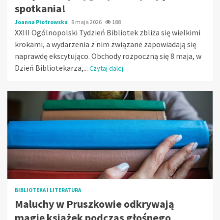
spotkania!
Joanna Piotrowska
8 maja 2026
188
XXIII Ogólnopolski Tydzień Bibliotek zbliża się wielkimi
krokami, a wydarzenia z nim związane zapowiadają się
naprawdę ekscytująco. Obchody rozpoczną się 8 maja, w
Dzień Bibliotekarza,...
Czytaj dalej
BIBLIOTEKA I LITERATURA
Maluchy w Pruszkowie odkrywają
magię książek podczas głośnego