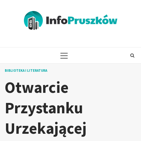
Skip
to
content
PRIMARY
MENU
BIBLIOTEKA I LITERATURA
Otwarcie
Przystanku
Urzekającej