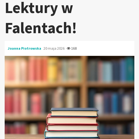
Lektury w
Falentach!
Joanna Piotrowska
20 maja 2026
168