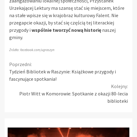
zaangażowaniu lokalnej społeczności, Przystanek
Urzekającej Lektury ma szansę stać się miejscem, które
na stałe wpisze się w krajobraz kulturowy Falent. Nie
przegapcie okazji, by stać się częścią tej literackiej
przygody i
wspólnie tworzyć nową historię
naszej
gminy.
Źródło: facebook.com/ugraszyn
Continue
Poprzedni:
Tydzień Bibliotek w Raszynie: Książkowe przygody i
Reading
fascynujące spotkania!
Kolejny:
Piotr Witt w Komorowie: Spotkanie z okazji 80-lecia
biblioteki