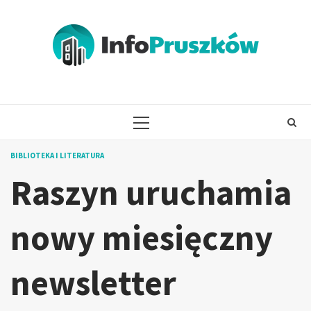
Skip
to
content
PRIMARY
MENU
BIBLIOTEKA I LITERATURA
Raszyn uruchamia
nowy miesięczny
newsletter