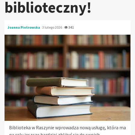
biblioteczny!
Joanna Piotrowska
3 lutego 2026
341
Biblioteka w Raszynie wprowadza nową usługę, która ma
na celu jeszcze bardziej zbliżyć się do swoich