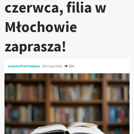
czerwca, filia w
Młochowie
zaprasza!
Joanna Piotrowska
28 maja 2026
134