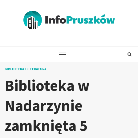
Skip
to
content
PRIMARY
MENU
BIBLIOTEKA I LITERATURA
Biblioteka w
Nadarzynie
zamknięta 5