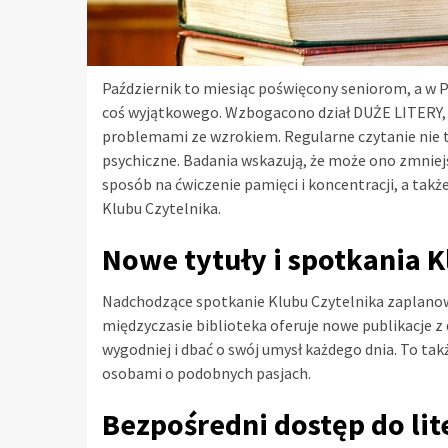
Październik to miesiąc poświęcony seniorom, a w 
coś wyjątkowego. Wzbogacono dział DUŻE LITERY, a
problemami ze wzrokiem. Regularne czytanie nie t
psychiczne. Badania wskazują, że może ono zmniej
sposób na ćwiczenie pamięci i koncentracji, a takż
Klubu Czytelnika.
Nowe tytuły i spotkania K
Nadchodzące spotkanie Klubu Czytelnika zaplano
międzyczasie biblioteka oferuje nowe publikacje z d
wygodniej i dbać o swój umysł każdego dnia. To t
osobami o podobnych pasjach.
Bezpośredni dostęp do lit