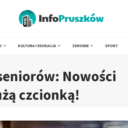
O
KULTURA I EDUKACJA
ZDROWIE
SPORT
 seniorów: Nowości
użą czcionką!