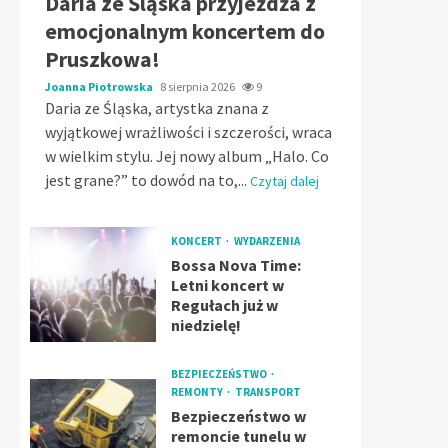
Daria ze Śląska przyjeżdża z
emocjonalnym koncertem do
Pruszkowa!
Joanna Piotrowska
8 sierpnia 2026
9
Daria ze Śląska, artystka znana z
wyjątkowej wrażliwości i szczerości, wraca
w wielkim stylu. Jej nowy album „Halo. Co
jest grane?” to dowód na to,...
Czytaj dalej
KONCERT
WYDARZENIA
Bossa Nova Time:
Letni koncert w
Regułach już w
niedzielę!
BEZPIECZEŃSTWO
REMONTY
TRANSPORT
Bezpieczeństwo w
remoncie tunelu w