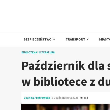
Skip
to
content
BEZPIECZEŃSTWO
TRANSPORT
MIAST
BIBLIOTEKA I LITERATURA
Październik dla
w bibliotece z d
Joanna Piotrowska
30 października 2025
464