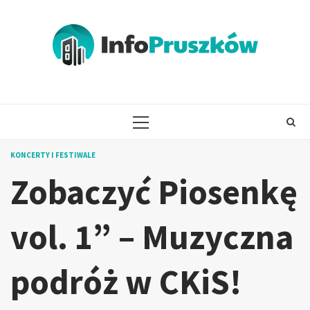
Skip
to
content
PRIMARY
MENU
KONCERTY I FESTIWALE
Zobaczyć Piosenkę
vol. 1” – Muzyczna
podróż w CKiS!