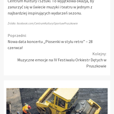
Centrum Kultury i Sztuki. To wyjątkowa okazja, by
zanurzyć się w świecie muzyki i teatru w jednym z
najbardziej inspirujących wydarzeń sezonu.
Źródło: facebook.com/CentrumKulturyiSportuwPruszkowie
Continue
Poprzedni:
Nowa data koncertu „Piosenki w stylu retro” – 28
Reading
czerwca!
Kolejny:
Muzyczne emocje na IV Festiwalu Orkiestr Dętych w
Pruszkowie