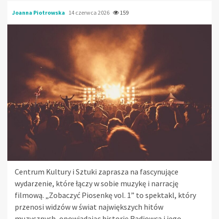
Joanna Piotrowska
14 czerwca 2026
159
Centrum Kultury i Sztuki zaprasza na fascynujące
wydarzenie, które łączy w sobie muzykę i narrację
filmową. „Zobaczyć Piosenkę vol. 1” to spektakl, który
przenosi widzów w świat największych hitów
muzycznych, opowiadając historię Radiowca i jego