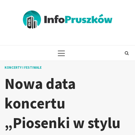
Skip
to
content
PRIMARY
MENU
KONCERTY I FESTIWALE
Nowa data
koncertu
„Piosenki w stylu