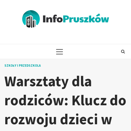
Skip
to
content
PRIMARY
MENU
SZKOŁY I PRZEDSZKOLA
Warsztaty dla
rodziców: Klucz do
rozwoju dzieci w