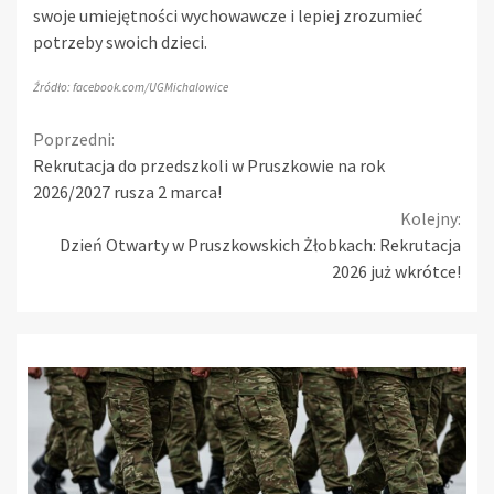
swoje umiejętności wychowawcze i lepiej zrozumieć
potrzeby swoich dzieci.
Źródło: facebook.com/UGMichalowice
Continue
Poprzedni:
Rekrutacja do przedszkoli w Pruszkowie na rok
Reading
2026/2027 rusza 2 marca!
Kolejny:
Dzień Otwarty w Pruszkowskich Żłobkach: Rekrutacja
2026 już wkrótce!