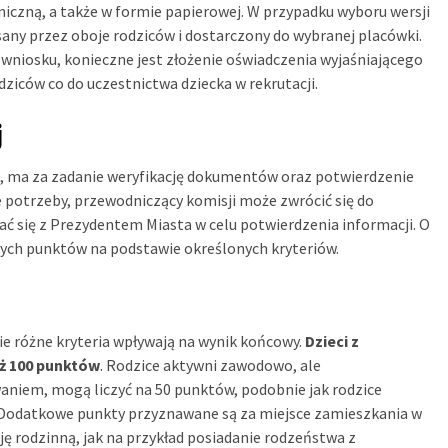
iczną, a także w formie papierowej. W przypadku wyboru wersji
any przez oboje rodziców i dostarczony do wybranej placówki.
ć wniosku, konieczne jest złożenie oświadczenia wyjaśniającego
iców co do uczestnictwa dziecka w rekrutacji.
j
ce, ma za zadanie weryfikację dokumentów oraz potwierdzenie
 potrzeby, przewodniczący komisji może zwrócić się do
 się z Prezydentem Miasta w celu potwierdzenia informacji. O
anych punktów na podstawie określonych kryteriów.
ie różne kryteria wpływają na wynik końcowy.
Dzieci z
ż 100 punktów
. Rodzice aktywni zawodowo, ale
niem, mogą liczyć na 50 punktów, podobnie jak rodzice
. Dodatkowe punkty przyznawane są za miejsce zamieszkania w
ję rodzinną, jak na przykład posiadanie rodzeństwa z