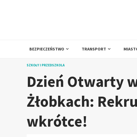
Skip
to
content
BEZPIECZEŃSTWO
TRANSPORT
MIAST
SZKOŁY I PRZEDSZKOLA
Dzień Otwarty 
Żłobkach: Rekru
wkrótce!