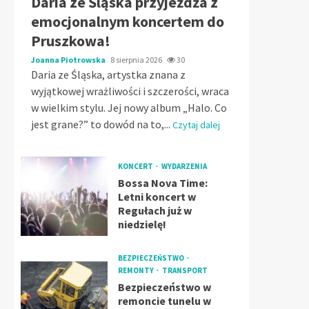
Daria ze Śląska przyjeżdża z
emocjonalnym koncertem do
Pruszkowa!
Joanna Piotrowska
8 sierpnia 2026
30
Daria ze Śląska, artystka znana z
wyjątkowej wrażliwości i szczerości, wraca
w wielkim stylu. Jej nowy album „Halo. Co
jest grane?” to dowód na to,...
Czytaj dalej
KONCERT
WYDARZENIA
Bossa Nova Time:
Letni koncert w
Regułach już w
niedzielę!
BEZPIECZEŃSTWO
REMONTY
TRANSPORT
Bezpieczeństwo w
remoncie tunelu w