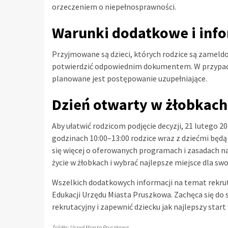
orzeczeniem o niepełnosprawności.
Warunki dodatkowe i inf
Przyjmowane są dzieci, których rodzice są zameldo
potwierdzić odpowiednim dokumentem. W przypadk
planowane jest postępowanie uzupełniające.
Dzień otwarty w żłobkach
Aby ułatwić rodzicom podjęcie decyzji, 21 lutego 2
godzinach 10:00–13:00 rodzice wraz z dziećmi będą
się więcej o oferowanych programach i zasadach na
życie w żłobkach i wybrać najlepsze miejsce dla swo
Wszelkich dodatkowych informacji na temat rekrut
Edukacji Urzędu Miasta Pruszkowa. Zachęca się do s
rekrutacyjny i zapewnić dziecku jak najlepszy start
Źródło: Urząd Miasta Pruszkowa