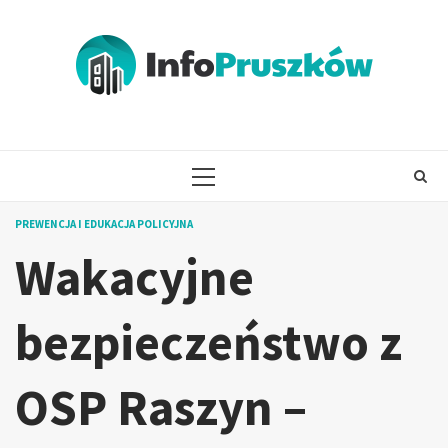
Skip
to
content
PRIMARY
MENU
PREWENCJA I EDUKACJA POLICYJNA
Wakacyjne
bezpieczeństwo z
OSP Raszyn –