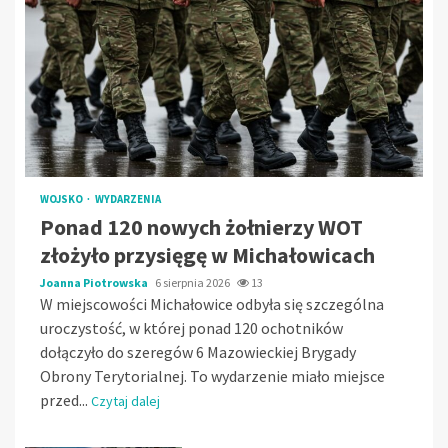
WOJSKO
WYDARZENIA
Ponad 120 nowych żołnierzy WOT
złożyło przysięgę w Michałowicach
Joanna Piotrowska
6 sierpnia 2026
13
W miejscowości Michałowice odbyła się szczególna
uroczystość, w której ponad 120 ochotników
dołączyło do szeregów 6 Mazowieckiej Brygady
Obrony Terytorialnej. To wydarzenie miało miejsce
przed...
Czytaj dalej