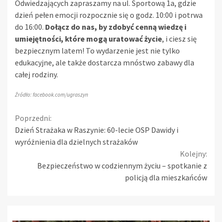
Odwiedzających zapraszamy na ul. Sportową 1a, gdzie
dzień pełen emocji rozpocznie się o godz. 10:00 i potrwa
do 16:00.
Dołącz do nas, by zdobyć cenną wiedzę i
umiejętności, które mogą uratować życie
, i ciesz się
bezpiecznym latem! To wydarzenie jest nie tylko
edukacyjne, ale także dostarcza mnóstwo zabawy dla
całej rodziny.
Źródło: facebook.com/ugraszyn
Continue
Poprzedni:
Dzień Strażaka w Raszynie: 60-lecie OSP Dawidy i
Reading
wyróżnienia dla dzielnych strażaków
Kolejny:
Bezpieczeństwo w codziennym życiu – spotkanie z
policją dla mieszkańców