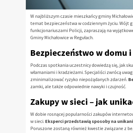
W najbliższym czasie mieszkańcy gminy Michałowic
temat bezpieczeństwa w codziennym życiu. Wójt g
funkcjonariuszami Policji, zapraszają na wyjątkow
Gminy Michałowice w Regułach.
Bezpieczeństwo w domu i
Podczas spotkania uczestnicy dowiedzą się, jak sk
włamaniami i kradzieżami. Specjaliści zwrócą uwa
zminimalizować ryzyko niepożądanych zdarzeń.
B
zamki, ale także odpowiednie nawyki i czujność.
Zakupy w sieci – jak unik
W dobie rosnącej popularności zakupów internetow
w sieci.
Eksperci przedstawią sposoby na unikan
Poruszone zostaną również kwestie związane z be