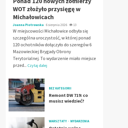
Ponad 120 nowych żołnierzy
WOT złożyło przysięgę w
Michałowicach
Joanna Piotrowska
6 sierpnia 2026
13
W miejscowości Michałowice odbyła się
szczególna uroczystość, w której ponad
120 ochotników dołączyło do szeregów 6
Mazowieckiej Brygady Obrony
Terytorialnej. To wydarzenie miało miejsce
przed...
Czytaj dalej
BEZ KATEGORII
Remont DW 719: co
musisz wiedzieć?
WARSZTATY
WYDARZENIA