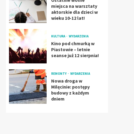
Ostatnie wolne
miejsca na warsztaty
aktorskie dla dzieci w
wieku 10-12 lat!
KULTURA
WYDARZENIA
Kino pod chmurką w
Piastowie – letnie
seanse już 12 sierpnia!
REMONTY
WYDARZENIA
Nowa droga w
Milęcinie: postępy
budowy z każdym
dniem