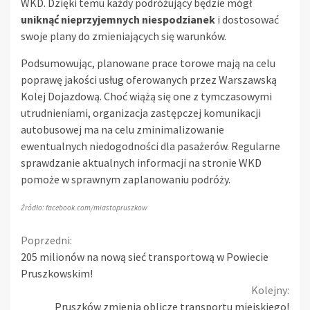
WKD. Dzięki temu każdy podróżujący będzie mógł
uniknąć nieprzyjemnych niespodzianek
i dostosować
swoje plany do zmieniających się warunków.
Podsumowując, planowane prace torowe mają na celu
poprawę jakości usług oferowanych przez Warszawską
Kolej Dojazdową. Choć wiążą się one z tymczasowymi
utrudnieniami, organizacja zastępczej komunikacji
autobusowej ma na celu zminimalizowanie
ewentualnych niedogodności dla pasażerów. Regularne
sprawdzanie aktualnych informacji na stronie WKD
pomoże w sprawnym zaplanowaniu podróży.
Źródło: facebook.com/miastopruszkow
Continue
Poprzedni:
205 milionów na nową sieć transportową w Powiecie
Reading
Pruszkowskim!
Kolejny:
Pruszków zmienia oblicze transportu miejskiego!