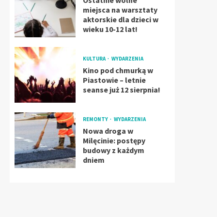
Ostatnie wolne
miejsca na warsztaty
aktorskie dla dzieci w
wieku 10-12 lat!
KULTURA
WYDARZENIA
Kino pod chmurką w
Piastowie – letnie
seanse już 12 sierpnia!
REMONTY
WYDARZENIA
Nowa droga w
Milęcinie: postępy
budowy z każdym
dniem