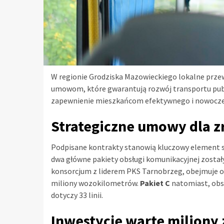
W regionie Grodziska Mazowieckiego lokalne prz
umowom, które gwarantują rozwój transportu publ
zapewnienie mieszkańcom efektywnego i nowocze
Strategiczne umowy dla 
Podpisane kontrakty stanowią kluczowy element s
dwa główne pakiety obsługi komunikacyjnej zosta
konsorcjum z liderem PKS Tarnobrzeg, obejmuje obs
miliony wozokilometrów.
Pakiet C
natomiast, obs
dotyczy 33 linii.
Inwestycje warte miliony 