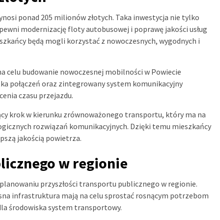
nosi ponad 205 milionów złotych. Taka inwestycja nie tylko
apewni modernizację floty autobusowej i poprawę jakości usług
eszkańcy będą mogli korzystać z nowoczesnych, wygodnych i
a na celu budowanie nowoczesnej mobilności w Powiecie
atka połączeń oraz zintegrowany system komunikacyjny
cenia czasu przejazdu.
cy krok w kierunku zrównoważonego transportu, który ma na
logicznych rozwiązań komunikacyjnych. Dzięki temu mieszkańcy
pszą jakością powietrza.
licznego w regionie
lanowaniu przyszłości transportu publicznego w regionie.
a infrastruktura mają na celu sprostać rosnącym potrzebom
la środowiska system transportowy.