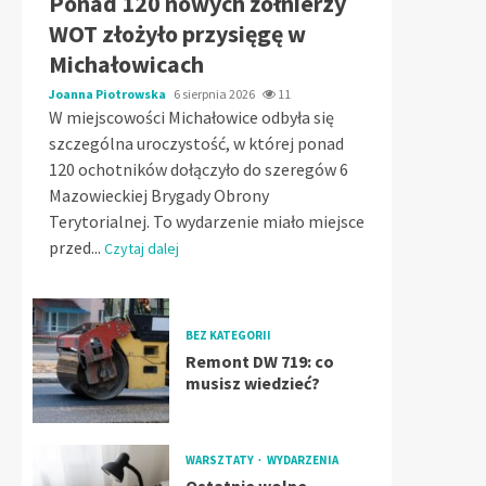
Ponad 120 nowych żołnierzy
WOT złożyło przysięgę w
Michałowicach
Joanna Piotrowska
6 sierpnia 2026
11
W miejscowości Michałowice odbyła się
szczególna uroczystość, w której ponad
120 ochotników dołączyło do szeregów 6
Mazowieckiej Brygady Obrony
Terytorialnej. To wydarzenie miało miejsce
przed...
Czytaj dalej
BEZ KATEGORII
Remont DW 719: co
musisz wiedzieć?
WARSZTATY
WYDARZENIA