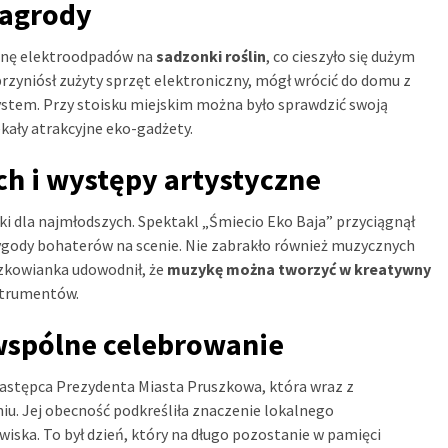
nagrody
anę elektroodpadów na
sadzonki roślin
, co cieszyło się dużym
rzyniósł zużyty sprzęt elektroniczny, mógł wrócić do domu z
stem. Przy stoisku miejskim można było sprawdzić swoją
kały atrakcyjne eko-gadżety.
h i występy artystyczne
wki dla najmłodszych. Spektakl „Śmiecio Eko Baja” przyciągnął
zygody bohaterów na scenie. Nie zabrakło również muzycznych
szkowianka udowodnił, że
muzykę można tworzyć w kreatywny
strumentów.
 wspólne celebrowanie
Zastępca Prezydenta Miasta Pruszkowa, która wraz z
u. Jej obecność podkreśliła znaczenie lokalnego
iska. To był dzień, który na długo pozostanie w pamięci