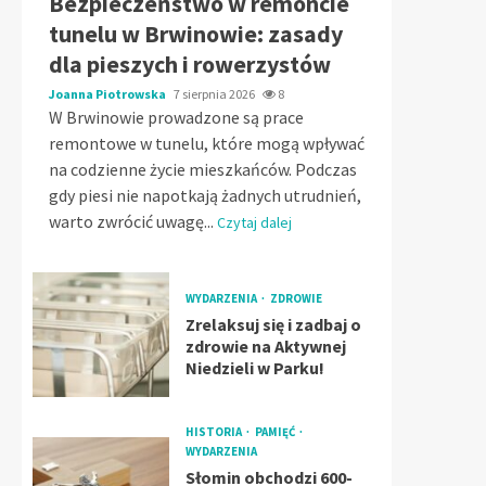
Bezpieczeństwo w remoncie
tunelu w Brwinowie: zasady
dla pieszych i rowerzystów
Joanna Piotrowska
7 sierpnia 2026
8
W Brwinowie prowadzone są prace
remontowe w tunelu, które mogą wpływać
na codzienne życie mieszkańców. Podczas
gdy piesi nie napotkają żadnych utrudnień,
warto zwrócić uwagę...
Czytaj dalej
WYDARZENIA
ZDROWIE
Zrelaksuj się i zadbaj o
zdrowie na Aktywnej
Niedzieli w Parku!
HISTORIA
PAMIĘĆ
WYDARZENIA
Słomin obchodzi 600-