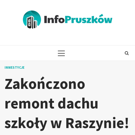
Skip
to
content
PRIMARY
MENU
INWESTYCJE
Zakończono
remont dachu
szkoły w Raszynie!