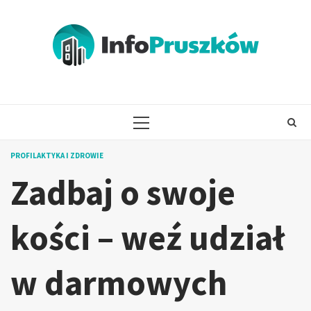
Skip
to
content
PRIMARY
MENU
PROFILAKTYKA I ZDROWIE
Zadbaj o swoje
kości – weź udział
w darmowych