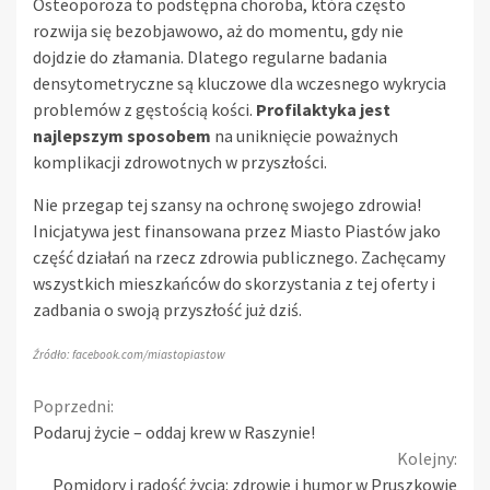
Osteoporoza to podstępna choroba, która często
rozwija się bezobjawowo, aż do momentu, gdy nie
dojdzie do złamania. Dlatego regularne badania
densytometryczne są kluczowe dla wczesnego wykrycia
problemów z gęstością kości.
Profilaktyka jest
najlepszym sposobem
na uniknięcie poważnych
komplikacji zdrowotnych w przyszłości.
Nie przegap tej szansy na ochronę swojego zdrowia!
Inicjatywa jest finansowana przez Miasto Piastów jako
część działań na rzecz zdrowia publicznego. Zachęcamy
wszystkich mieszkańców do skorzystania z tej oferty i
zadbania o swoją przyszłość już dziś.
Źródło: facebook.com/miastopiastow
Continue
Poprzedni:
Podaruj życie – oddaj krew w Raszynie!
Reading
Kolejny:
Pomidory i radość życia: zdrowie i humor w Pruszkowie