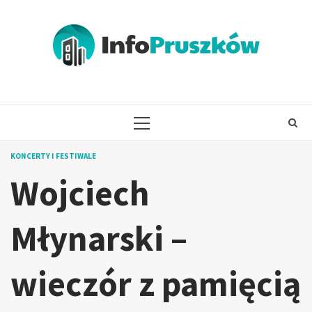
Skip
to
content
PRIMARY
MENU
KONCERTY I FESTIWALE
Wojciech
Młynarski –
wieczór z pamięcią