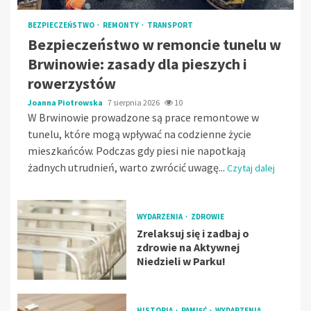
BEZPIECZEŃSTWO
REMONTY
TRANSPORT
Bezpieczeństwo w remoncie tunelu w
Brwinowie: zasady dla pieszych i
rowerzystów
Joanna Piotrowska
7 sierpnia 2026
10
W Brwinowie prowadzone są prace remontowe w
tunelu, które mogą wpływać na codzienne życie
mieszkańców. Podczas gdy piesi nie napotkają
żadnych utrudnień, warto zwrócić uwagę...
Czytaj dalej
WYDARZENIA
ZDROWIE
Zrelaksuj się i zadbaj o
zdrowie na Aktywnej
Niedzieli w Parku!
HISTORIA
PAMIĘĆ
WYDARZENIA