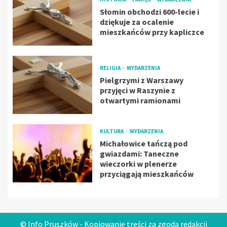
Słomin obchodzi 600-lecie i
dziękuje za ocalenie
mieszkańców przy kapliczce
RELIGIA
WYDARZENIA
Pielgrzymi z Warszawy
przyjęci w Raszynie z
otwartymi ramionami
KULTURA
WYDARZENIA
Michałowice tańczą pod
gwiazdami: Taneczne
wieczorki w plenerze
przyciągają mieszkańców
© Info Pruszków - Kopiowanie treści za zgodą redakcji