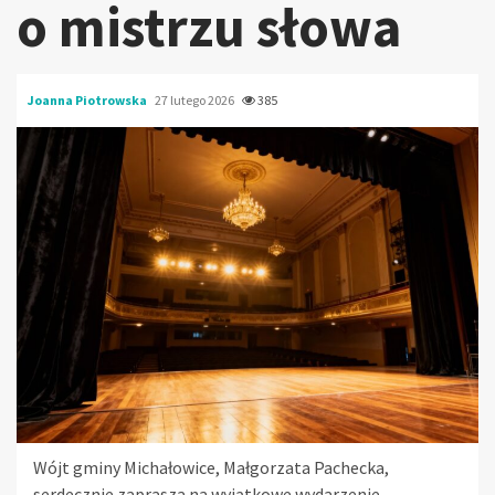
o mistrzu słowa
Joanna Piotrowska
27 lutego 2026
385
Wójt gminy Michałowice, Małgorzata Pachecka,
serdecznie zaprasza na wyjątkowe wydarzenie