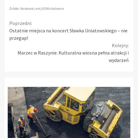
Źródło: facebook.com/UGMichalowice
Continue
Poprzedni:
Ostatnie miejsca na koncert Sławka Uniatowskiego – nie
Reading
przegap!
Kolejny:
Marzec w Raszynie: Kulturalna wiosna pełna atrakcji i
wydarzeń