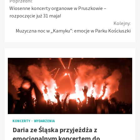
Continue
Poprzedni:
Wiosenne koncerty organowe w Pruszkowie –
Reading
rozpoczęcie już 31 maja!
Kolejny:
Muzyczna noc w „Kamyku”: emocje w Parku Kościuszki
KONCERTY
WYDARZENIA
Daria ze Śląska przyjeżdża z
emocjonalnym koncertem do