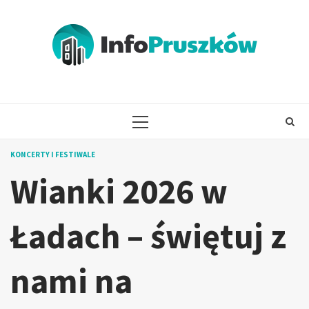
Skip
to
content
PRIMARY
MENU
KONCERTY I FESTIWALE
Wianki 2026 w
Ładach – świętuj z
nami na