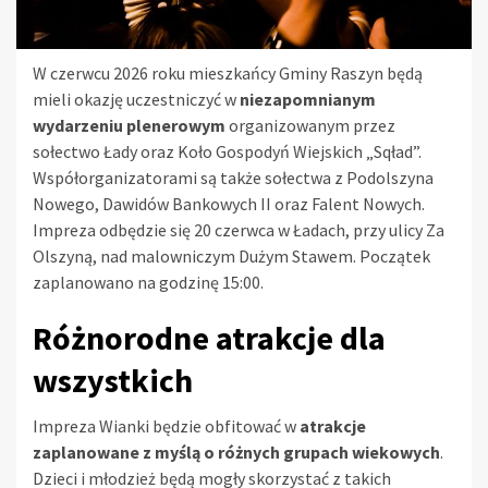
W czerwcu 2026 roku mieszkańcy Gminy Raszyn będą
mieli okazję uczestniczyć w
niezapomnianym
wydarzeniu plenerowym
organizowanym przez
sołectwo Łady oraz Koło Gospodyń Wiejskich „Sqład”.
Współorganizatorami są także sołectwa z Podolszyna
Nowego, Dawidów Bankowych II oraz Falent Nowych.
Impreza odbędzie się 20 czerwca w Ładach, przy ulicy Za
Olszyną, nad malowniczym Dużym Stawem. Początek
zaplanowano na godzinę 15:00.
Różnorodne atrakcje dla
wszystkich
Impreza Wianki będzie obfitować w
atrakcje
zaplanowane z myślą o różnych grupach wiekowych
.
Dzieci i młodzież będą mogły skorzystać z takich