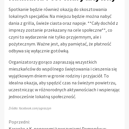
Spotkanie będzie również okazją do skosztowania
lokalnych specjałów. Na miejscu będzie można nabyć
dania z grilla, świeże ciasta oraz napoje. **Cały dochód z
imprezy zostanie przekazany na cele społeczne**, co
czyni to wydarzenie nie tylko przyjemnym, ale i
pożytecznym. Ważne jest, aby pamiętać, że płatność
odbywa się wyłącznie gotówką.
Organizatorzy gorąco zapraszają wszystkich
mieszkańców do wspólnego świętowania i cieszenia się
wyjątkowym dniem w gronie rodziny i przyjaciół. To
idealna okazja, aby spędzić czas na świeżym powietrzu,
uczestnicząc w różnorodnych aktywnościach i wspierając
jednocześnie lokalną społeczność.
Źródło: facebook.com/ugraszyn
Continue
Poprzedni:
Karaoke z K-popowymi Łowczyniami Demonów w