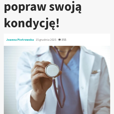
popraw swoją
kondycję!
Joanna Piotrowska
15 grudnia 2025
355