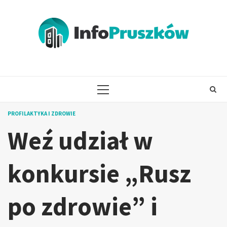
Skip
to
content
PRIMARY
MENU
PROFILAKTYKA I ZDROWIE
Weź udział w
konkursie „Rusz
po zdrowie” i