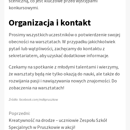
sceniczną, co jest kluczowe przed występami
konkursowymi.
Organizacja i kontakt
Prosimy wszystkich uczestników o potwierdzenie swojej
obecności na warsztatach. W przypadku jakichkolwiek
pytań lub wątpliwości, zachęcamy do kontaktu z
sekretariatem, aby uzyskać dodatkowe informacje.
Czekamy na spotkanie z młodymi talentami i wierzymy,
że warsztaty będą nie tylko okazją do nauki, ale także do
rozwijania pasji i nawiązywania nowych znajomości. Do
zobaczenia na warsztatach!
Źródło: facebook.com/mdkpruszkow
Continue
Poprzedni:
Kreatywność na drodze – uczniowie Zespołu Szkół
Reading
Specjalnych w Pruszkowie w akcji!