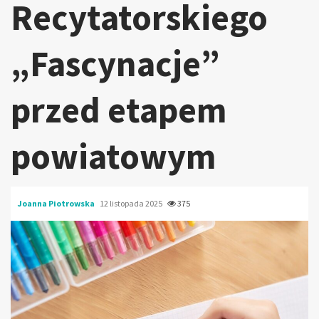
Recytatorskiego
„Fascynacje”
przed etapem
powiatowym
Joanna Piotrowska
12 listopada 2025
375