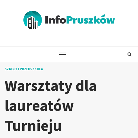
Skip
to
content
PRIMARY
MENU
SZKOŁY I PRZEDSZKOLA
Warsztaty dla
laureatów
Turnieju