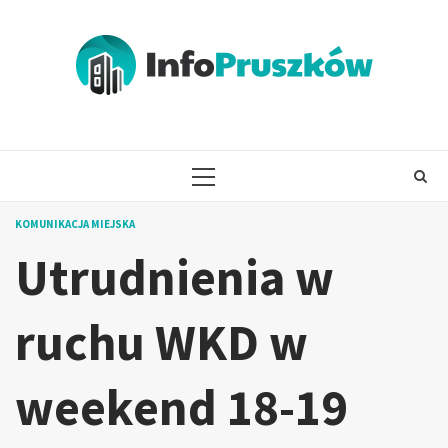
Skip
to
content
PRIMARY
MENU
KOMUNIKACJA MIEJSKA
Utrudnienia w
ruchu WKD w
weekend 18-19