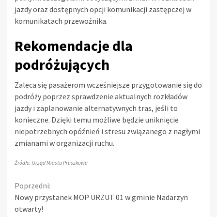
jazdy oraz dostępnych opcji komunikacji zastępczej w
komunikatach przewoźnika.
Rekomendacje dla
podróżujących
Zaleca się pasażerom wcześniejsze przygotowanie się do
podróży poprzez sprawdzenie aktualnych rozkładów
jazdy i zaplanowanie alternatywnych tras, jeśli to
konieczne. Dzięki temu możliwe będzie uniknięcie
niepotrzebnych opóźnień i stresu związanego z nagłymi
zmianami w organizacji ruchu.
Źródło: Urząd Miasta Pruszkowa
Continue
Poprzedni:
Nowy przystanek MOP URZUT 01 w gminie Nadarzyn
Reading
otwarty!