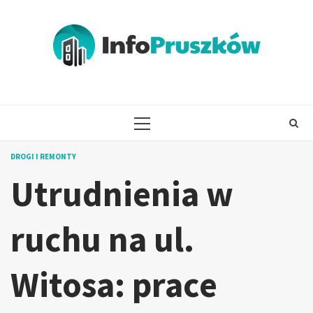
Skip
to
content
PRIMARY
MENU
DROGI I REMONTY
Utrudnienia w
ruchu na ul.
Witosa: prace