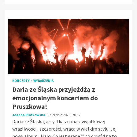
KONCERTY
WYDARZENIA
Daria ze Śląska przyjeżdża z
emocjonalnym koncertem do
Pruszkowa!
Joanna Piotrowska
8 sierpnia 2026
12
Daria ze Śląska, artystka znana z wyjątkowej
wrażliwości i szczerości, wraca w wielkim stylu. Jej
nowy album „Halo. Co jest grane?” to dowód na to,...