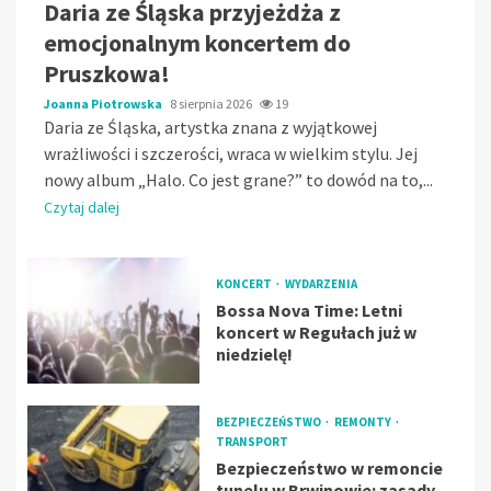
Daria ze Śląska przyjeżdża z
emocjonalnym koncertem do
Pruszkowa!
Joanna Piotrowska
8 sierpnia 2026
19
Daria ze Śląska, artystka znana z wyjątkowej
wrażliwości i szczerości, wraca w wielkim stylu. Jej
nowy album „Halo. Co jest grane?” to dowód na to,...
Czytaj dalej
KONCERT
WYDARZENIA
Bossa Nova Time: Letni
koncert w Regułach już w
niedzielę!
BEZPIECZEŃSTWO
REMONTY
TRANSPORT
Bezpieczeństwo w remoncie
tunelu w Brwinowie: zasady