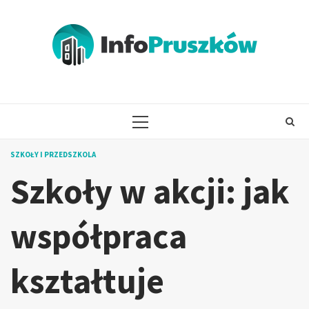
Skip
to
content
PRIMARY
MENU
SZKOŁY I PRZEDSZKOLA
Szkoły w akcji: jak
współpraca
kształtuje