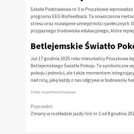
Szkoła Podstawowa nr 3 w Pruszkowie wprowadza 
programu EEG Biofeedback. Ta nowoczesna metoda
stresu oraz rozwijanie umiejętności społecznych. D
przyjaznego środowiska edukacyjnego, które lepie
Betlejemskie Światło Pok
Już 17 grudnia 2025 roku mieszkańcy Pruszkowa bę
Betlejemskiego Światła Pokoju. To symboliczne wyd
pokoju i jedności, ale także momentem integrujący
nad rolą, jaką każdy z nas odgrywa w budowaniu har
Źródło: Urząd Miasta Pruszkowa
Continue
Poprzedni:
Zmiany w rozkładzie jazdy linii nr 2 od 8 grudnia 20
Reading