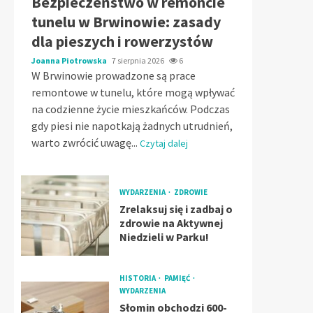
Bezpieczeństwo w remoncie
tunelu w Brwinowie: zasady
dla pieszych i rowerzystów
Joanna Piotrowska
7 sierpnia 2026
6
W Brwinowie prowadzone są prace
remontowe w tunelu, które mogą wpływać
na codzienne życie mieszkańców. Podczas
gdy piesi nie napotkają żadnych utrudnień,
warto zwrócić uwagę...
Czytaj dalej
WYDARZENIA
ZDROWIE
Zrelaksuj się i zadbaj o
zdrowie na Aktywnej
Niedzieli w Parku!
HISTORIA
PAMIĘĆ
WYDARZENIA
Słomin obchodzi 600-