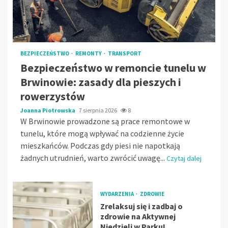
BEZPIECZEŃSTWO
REMONTY
TRANSPORT
Bezpieczeństwo w remoncie tunelu w
Brwinowie: zasady dla pieszych i
rowerzystów
Joanna Piotrowska
7 sierpnia 2026
8
W Brwinowie prowadzone są prace remontowe w
tunelu, które mogą wpływać na codzienne życie
mieszkańców. Podczas gdy piesi nie napotkają
żadnych utrudnień, warto zwrócić uwagę...
Czytaj dalej
WYDARZENIA
ZDROWIE
Zrelaksuj się i zadbaj o
zdrowie na Aktywnej
Niedzieli w Parku!