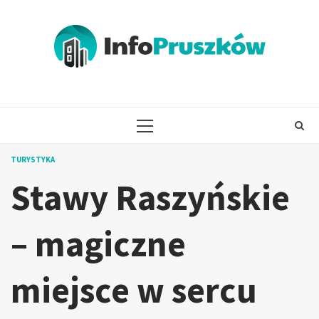
Skip
to
content
PRIMARY
MENU
TURYSTYKA
Stawy Raszyńskie
– magiczne
miejsce w sercu