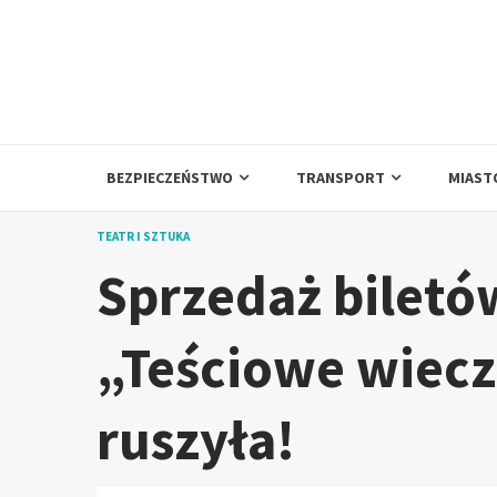
Skip
to
content
BEZPIECZEŃSTWO
TRANSPORT
MIAST
TEATR I SZTUKA
Sprzedaż biletó
„Teściowe wiecz
ruszyła!