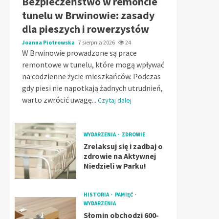
Bezpieczeństwo w remoncie
tunelu w Brwinowie: zasady
dla pieszych i rowerzystów
Joanna Piotrowska
7 sierpnia 2026
24
W Brwinowie prowadzone są prace
remontowe w tunelu, które mogą wpływać
na codzienne życie mieszkańców. Podczas
gdy piesi nie napotkają żadnych utrudnień,
warto zwrócić uwagę...
Czytaj dalej
WYDARZENIA
ZDROWIE
Zrelaksuj się i zadbaj o
zdrowie na Aktywnej
Niedzieli w Parku!
HISTORIA
PAMIĘĆ
WYDARZENIA
Słomin obchodzi 600-