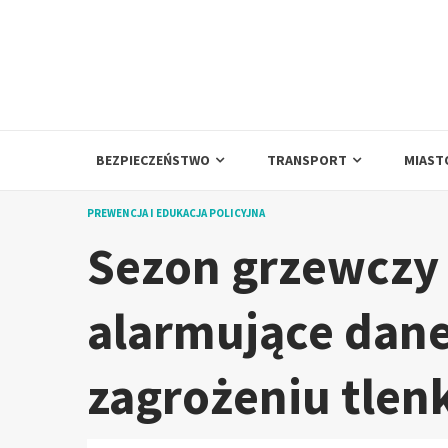
Skip
to
content
BEZPIECZEŃSTWO
TRANSPORT
MIAST
PREWENCJA I EDUKACJA POLICYJNA
Sezon grzewczy
alarmujące dane
zagrożeniu tlen