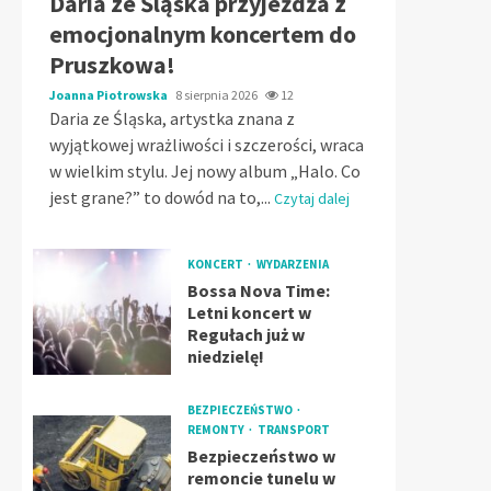
Daria ze Śląska przyjeżdża z
emocjonalnym koncertem do
Pruszkowa!
Joanna Piotrowska
8 sierpnia 2026
12
Daria ze Śląska, artystka znana z
wyjątkowej wrażliwości i szczerości, wraca
w wielkim stylu. Jej nowy album „Halo. Co
jest grane?” to dowód na to,...
Czytaj dalej
KONCERT
WYDARZENIA
Bossa Nova Time:
Letni koncert w
Regułach już w
niedzielę!
BEZPIECZEŃSTWO
REMONTY
TRANSPORT
Bezpieczeństwo w
remoncie tunelu w