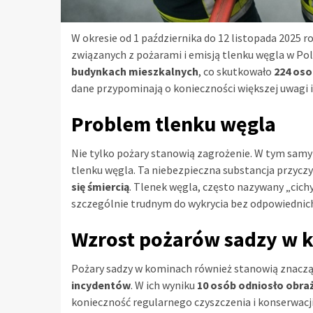
W okresie od 1 października do 12 listopada 2025 r
związanych z pożarami i emisją tlenku węgla w Po
budynkach mieszkalnych
, co skutkowało
224 os
dane przypominają o konieczności większej uwagi i
Problem tlenku węgla
Nie tylko pożary stanowią zagrożenie. W tym samy
tlenku węgla. Ta niebezpieczna substancja przyczy
się śmiercią
. Tlenek węgla, często nazywany „cich
szczególnie trudnym do wykrycia bez odpowiednic
Wzrost pożarów sadzy w 
Pożary sadzy w kominach również stanowią znac
incydentów
. W ich wyniku
10 osób odniosło obra
konieczność regularnego czyszczenia i konserwac