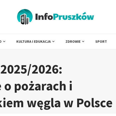
O
KULTURA I EDUKACJA
ZDROWIE
SPORT
 2025/2026:
 o pożarach i
kiem węgla w Polsce