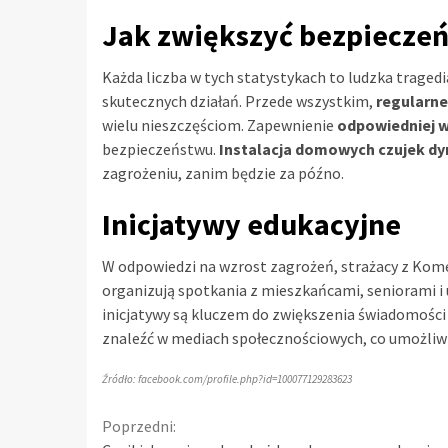
Jak zwiększyć bezpiecze
Każda liczba w tych statystykach to ludzka tragedia
skutecznych działań. Przede wszystkim,
regularne
wielu nieszczęściom. Zapewnienie
odpowiedniej w
bezpieczeństwu.
Instalacja domowych czujek dy
zagrożeniu, zanim będzie za późno.
Inicjatywy edukacyjne
W odpowiedzi na wzrost zagrożeń, strażacy z Ko
organizują spotkania z mieszkańcami, seniorami 
inicjatywy są kluczem do zwiększenia świadomości 
znaleźć w mediach społecznościowych, co umożliwi
Źródło: facebook.com/profile.php?id=100077129283623
Continue
Poprzedni: