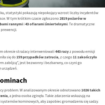
oku, statystyki pokazują niepokojący wzrost liczby incydentów
lsce. W tym krótkim czasie zgłoszono
2819 pożarów w
obami rannymi
i
43 ofiarami śmiertelnymi
. Te dramatyczne
 prewencji.
m okresie strażacy interweniowali
443 razy
z powodu emisji
niła się do
159 przypadków zatrucia
, z czego
11 zakończyło
ym zabójcą”, jest bezwonny i bezbarwny, co czyni go
h urządzeń.
kominach
zący problem. W analizowanym okresie odnotowano
1026 takich
żenia
, a jedna osoba zginęła. Takie zdarzenia wskazują na
ji systemów kominowych, aby zapobiec gromadzeniu się sadzy.