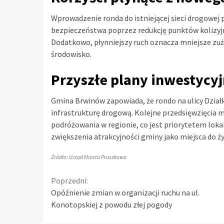
Wprowadzenie ronda do istniejącej sieci drogowej 
bezpieczeństwa poprzez redukcję punktów kolizyj
Dodatkowo, płynniejszy ruch oznacza mniejsze zuży
środowisko.
Przyszłe plany inwestycy
Gmina Brwinów zapowiada, że rondo na ulicy Dział
infrastrukturę drogową. Kolejne przedsięwzięcia 
podróżowania w regionie, co jest priorytetem lokaln
zwiększenia atrakcyjności gminy jako miejsca do życ
Źródło: Urząd Miasta Pruszkowa
Continue
Poprzedni:
Opóźnienie zmian w organizacji ruchu na ul.
Reading
Konotopskiej z powodu złej pogody