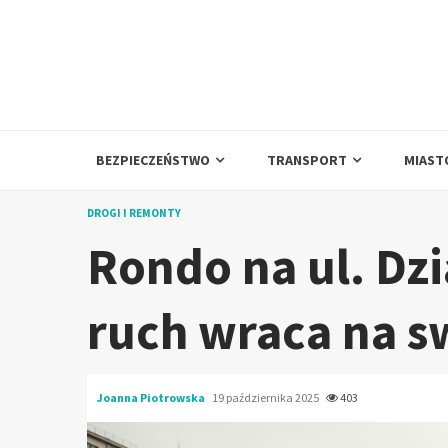
Skip
to
content
BEZPIECZEŃSTWO
TRANSPORT
MIAST
DROGI I REMONTY
Rondo na ul. Dz
ruch wraca na s
Joanna Piotrowska
19 października 2025
403