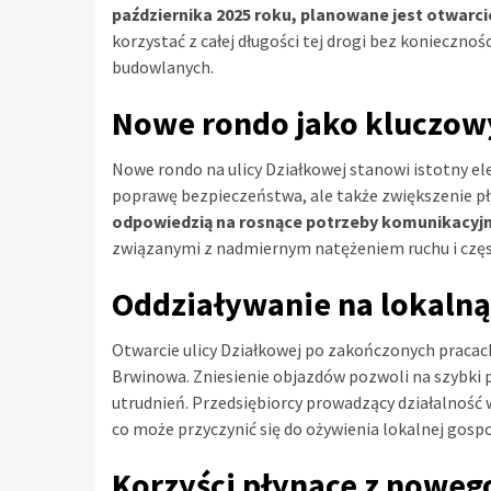
października 2025 roku, planowane jest otwarcie
korzystać z całej długości tej drogi bez konieczno
budowlanych.
Nowe rondo jako kluczowy
Nowe rondo na ulicy Działkowej stanowi istotny ele
poprawę bezpieczeństwa, ale także zwiększenie pły
odpowiedzią na rosnące potrzeby komunikacy
związanymi z nadmiernym natężeniem ruchu i czę
Oddziaływanie na lokalną
Otwarcie ulicy Działkowej po zakończonych prac
Brwinowa. Zniesienie objazdów pozwoli na szybk
utrudnień. Przedsiębiorcy prowadzący działalność 
co może przyczynić się do ożywienia lokalnej gospo
Korzyści płynące z noweg