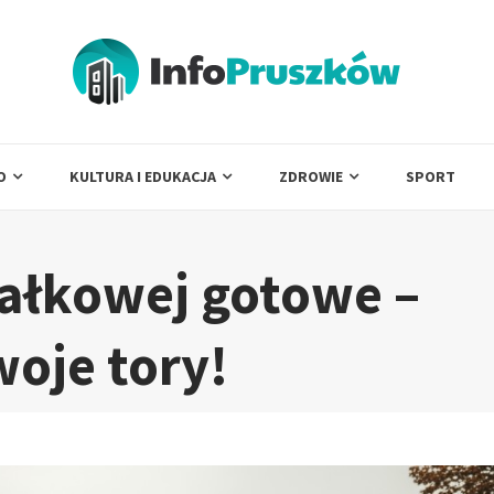
O
KULTURA I EDUKACJA
ZDROWIE
SPORT
iałkowej gotowe –
woje tory!