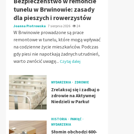
Bezpieczeństwo w remoncie
tunelu w Brwinowie: zasady
dla pieszych i rowerzystów
Joanna Piotrowska
7 sierpnia 2026
24
W Brwinowie prowadzone są prace
remontowe w tunelu, które mogą wpływać
na codzienne życie mieszkańców. Podczas
gdy piesi nie napotkają żadnych utrudnień,
warto zwrócić uwagę...
Czytaj dalej
WYDARZENIA
ZDROWIE
Zrelaksuj się i zadbaj o
zdrowie na Aktywnej
Niedzieli w Parku!
HISTORIA
PAMIĘĆ
WYDARZENIA
Słomin obchodzi 600-