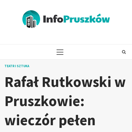
Skip
to
content
PRIMARY
MENU
TEATR I SZTUKA
Rafał Rutkowski w
Pruszkowie:
wieczór pełen