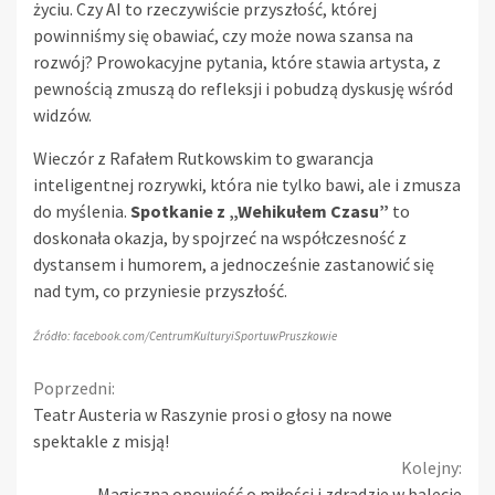
życiu. Czy AI to rzeczywiście przyszłość, której
powinniśmy się obawiać, czy może nowa szansa na
rozwój? Prowokacyjne pytania, które stawia artysta, z
pewnością zmuszą do refleksji i pobudzą dyskusję wśród
widzów.
Wieczór z Rafałem Rutkowskim to gwarancja
inteligentnej rozrywki, która nie tylko bawi, ale i zmusza
do myślenia.
Spotkanie z „Wehikułem Czasu”
to
doskonała okazja, by spojrzeć na współczesność z
dystansem i humorem, a jednocześnie zastanowić się
nad tym, co przyniesie przyszłość.
Źródło: facebook.com/CentrumKulturyiSportuwPruszkowie
Continue
Poprzedni:
Teatr Austeria w Raszynie prosi o głosy na nowe
Reading
spektakle z misją!
Kolejny:
Magiczna opowieść o miłości i zdradzie w balecie