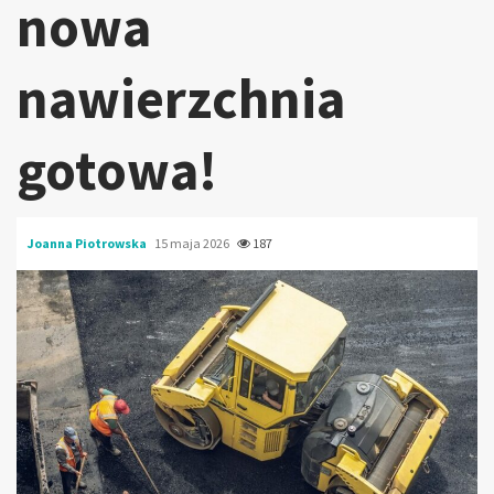
nowa
nawierzchnia
gotowa!
Joanna Piotrowska
15 maja 2026
187