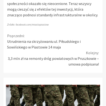
społeczności okazało się nieocenione. Teraz wszyscy
mogą cieszyć się z efektów tej inwestycji, która
znacząco podnosi standardy infrastrukturalne w okolicy.
Źródło: facebook.com/miastopiastow
Continue
Poprzedni:
Utrudnienia na skrzyżowaniu ul. Piłsudskiego i
Reading
Sowińskiego w Piastowie 14 maja
Kolejny:
3,3 mln zł na remonty dróg powiatowych w Pruszkowie –
umowa podpisana!