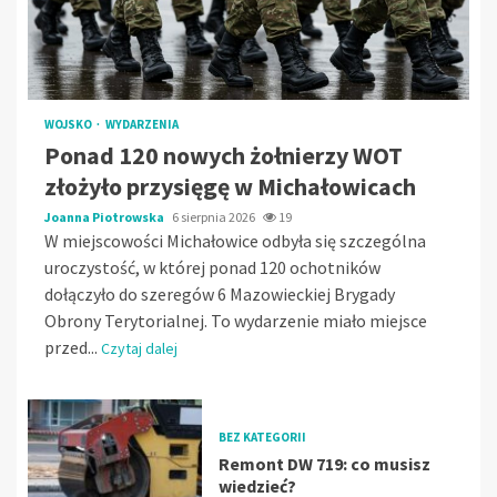
WOJSKO
WYDARZENIA
Ponad 120 nowych żołnierzy WOT
złożyło przysięgę w Michałowicach
Joanna Piotrowska
6 sierpnia 2026
19
W miejscowości Michałowice odbyła się szczególna
uroczystość, w której ponad 120 ochotników
dołączyło do szeregów 6 Mazowieckiej Brygady
Obrony Terytorialnej. To wydarzenie miało miejsce
przed...
Czytaj dalej
BEZ KATEGORII
Remont DW 719: co musisz
wiedzieć?