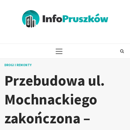
Skip
to
content
PRIMARY
MENU
DROGI I REMONTY
Przebudowa ul.
Mochnackiego
zakończona –