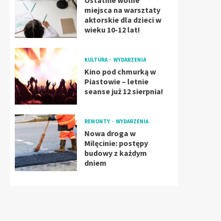
Ostatnie wolne
miejsca na warsztaty
aktorskie dla dzieci w
wieku 10-12 lat!
KULTURA
WYDARZENIA
Kino pod chmurką w
Piastowie – letnie
seanse już 12 sierpnia!
REMONTY
WYDARZENIA
Nowa droga w
Milęcinie: postępy
budowy z każdym
dniem