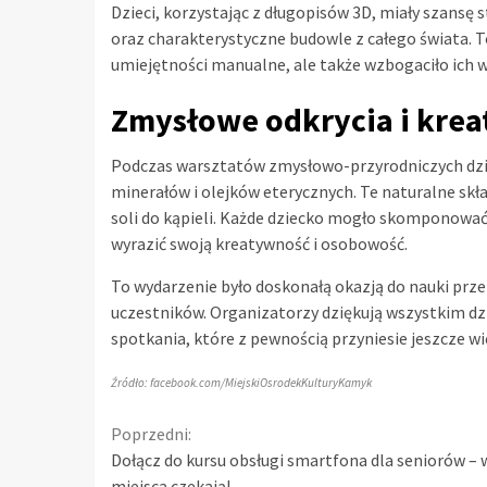
Dzieci, korzystając z długopisów 3D, miały szansę
oraz charakterystyczne budowle z całego świata. To
umiejętności manualne, ale także wzbogaciło ich 
Zmysłowe odkrycia i krea
Podczas warsztatów zmysłowo-przyrodniczych dziec
minerałów i olejków eterycznych. Te naturalne skład
soli do kąpieli. Każde dziecko mogło skomponować 
wyrazić swoją kreatywność i osobowość.
To wydarzenie było doskonałą okazją do nauki prze
uczestników. Organizatorzy dziękują wszystkim dzi
spotkania, które z pewnością przyniesie jeszcze wi
Źródło: facebook.com/MiejskiOsrodekKulturyKamyk
Continue
Poprzedni:
Dołącz do kursu obsługi smartfona dla seniorów –
Reading
miejsca czekają!