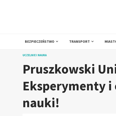
Skip
to
content
BEZPIECZEŃSTWO
TRANSPORT
MIAST
UCZELNIE I NAUKA
Pruszkowski Uni
Eksperymenty i 
nauki!