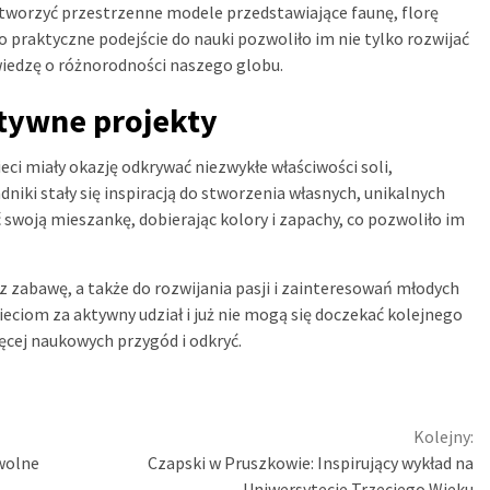
 stworzyć przestrzenne modele przedstawiające faunę, florę
 praktyczne podejście do nauki pozwoliło im nie tylko rozwijać
wiedzę o różnorodności naszego globu.
tywne projekty
i miały okazję odkrywać niezwykłe właściwości soli,
niki stały się inspiracją do stworzenia własnych, unikalnych
swoją mieszankę, dobierając kolory i zapachy, co pozwoliło im
z zabawę, a także do rozwijania pasji i zainteresowań młodych
eciom za aktywny udział i już nie mogą się doczekać kolejnego
ęcej naukowych przygód i odkryć.
Kolejny:
 wolne
Czapski w Pruszkowie: Inspirujący wykład na
Uniwersytecie Trzeciego Wieku