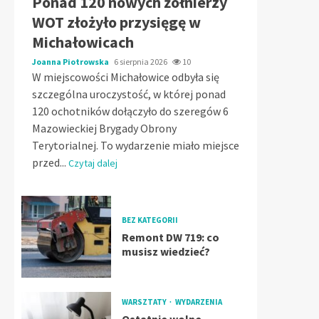
Ponad 120 nowych żołnierzy
WOT złożyło przysięgę w
Michałowicach
Joanna Piotrowska
6 sierpnia 2026
10
W miejscowości Michałowice odbyła się
szczególna uroczystość, w której ponad
120 ochotników dołączyło do szeregów 6
Mazowieckiej Brygady Obrony
Terytorialnej. To wydarzenie miało miejsce
przed...
Czytaj dalej
BEZ KATEGORII
Remont DW 719: co
musisz wiedzieć?
WARSZTATY
WYDARZENIA