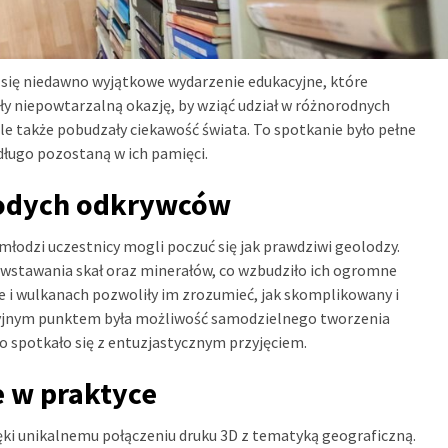
się niedawno wyjątkowe wydarzenie edukacyjne, które
ły niepowtarzalną okazję, by wziąć udział w różnorodnych
 ale także pobudzały ciekawość świata. To spotkanie było pełne
ługo pozostaną w ich pamięci.
łodych odkrywców
odzi uczestnicy mogli poczuć się jak prawdziwi geolodzy.
owstawania skał oraz minerałów, co wzbudziło ich ogromne
 i wulkanach pozwoliły im zrozumieć, jak skomplikowany i
acyjnym punktem była możliwość samodzielnego tworzenia
o spotkało się z entuzjastycznym przyjęciem.
 w praktyce
ki unikalnemu połączeniu druku 3D z tematyką geograficzną.