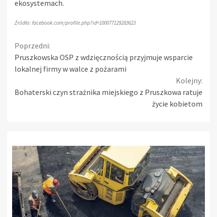
ekosystemach.
Źródło: facebook.com/profile.php?id=100077129283623
Continue
Poprzedni:
Pruszkowska OSP z wdzięcznością przyjmuje wsparcie
Reading
lokalnej firmy w walce z pożarami
Kolejny:
Bohaterski czyn strażnika miejskiego z Pruszkowa ratuje
życie kobietom