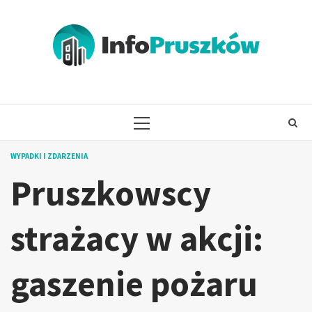
Skip
to
content
PRIMARY
MENU
WYPADKI I ZDARZENIA
Pruszkowscy
strażacy w akcji:
gaszenie pożaru