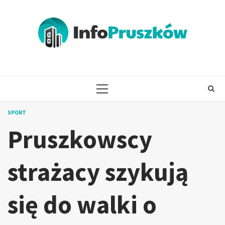
Skip
to
content
PRIMARY
MENU
SPORT
Pruszkowscy
strażacy szykują
się do walki o