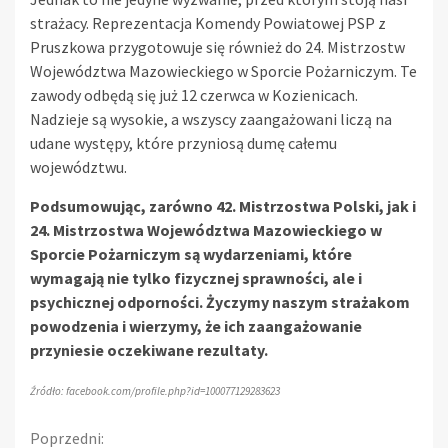
strażacy. Reprezentacja Komendy Powiatowej PSP z
Pruszkowa przygotowuje się również do 24. Mistrzostw
Województwa Mazowieckiego w Sporcie Pożarniczym. Te
zawody odbędą się już 12 czerwca w Kozienicach.
Nadzieje są wysokie, a wszyscy zaangażowani liczą na
udane występy, które przyniosą dumę całemu
województwu.
Podsumowując, zarówno 42. Mistrzostwa Polski, jak i
24. Mistrzostwa Województwa Mazowieckiego w
Sporcie Pożarniczym są wydarzeniami, które
wymagają nie tylko fizycznej sprawności, ale i
psychicznej odporności. Życzymy naszym strażakom
powodzenia i wierzymy, że ich zaangażowanie
przyniesie oczekiwane rezultaty.
Źródło: facebook.com/profile.php?id=100077129283623
Continue
Poprzedni: