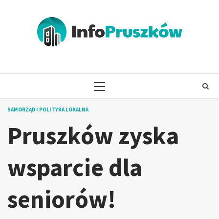
Skip
to
content
PRIMARY
MENU
SAMORZĄD I POLITYKA LOKALNA
Pruszków zyska
wsparcie dla
seniorów!