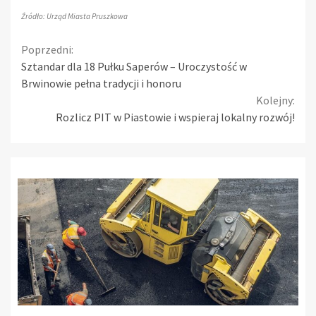
Źródło: Urząd Miasta Pruszkowa
Continue
Poprzedni:
Sztandar dla 18 Pułku Saperów – Uroczystość w
Reading
Brwinowie pełna tradycji i honoru
Kolejny:
Rozlicz PIT w Piastowie i wspieraj lokalny rozwój!