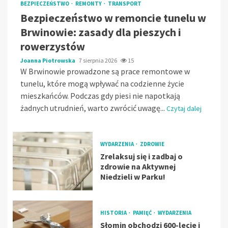
BEZPIECZEŃSTWO
REMONTY
TRANSPORT
Bezpieczeństwo w remoncie tunelu w
Brwinowie: zasady dla pieszych i
rowerzystów
Joanna Piotrowska
7 sierpnia 2026
15
W Brwinowie prowadzone są prace remontowe w
tunelu, które mogą wpływać na codzienne życie
mieszkańców. Podczas gdy piesi nie napotkają
żadnych utrudnień, warto zwrócić uwagę...
Czytaj dalej
WYDARZENIA
ZDROWIE
Zrelaksuj się i zadbaj o
zdrowie na Aktywnej
Niedzieli w Parku!
HISTORIA
PAMIĘĆ
WYDARZENIA
Słomin obchodzi 600-lecie i