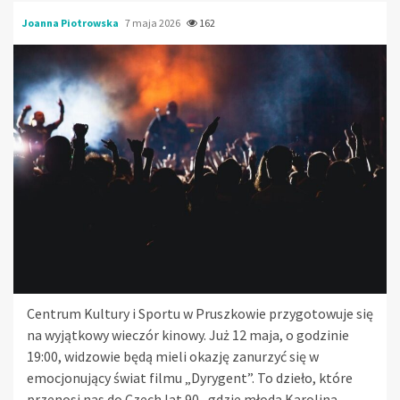
Joanna Piotrowska
7 maja 2026
162
Centrum Kultury i Sportu w Pruszkowie przygotowuje się
na wyjątkowy wieczór kinowy. Już 12 maja, o godzinie
19:00, widzowie będą mieli okazję zanurzyć się w
emocjonujący świat filmu „Dyrygent”. To dzieło, które
przenosi nas do Czech lat 90., gdzie młoda Karolina,