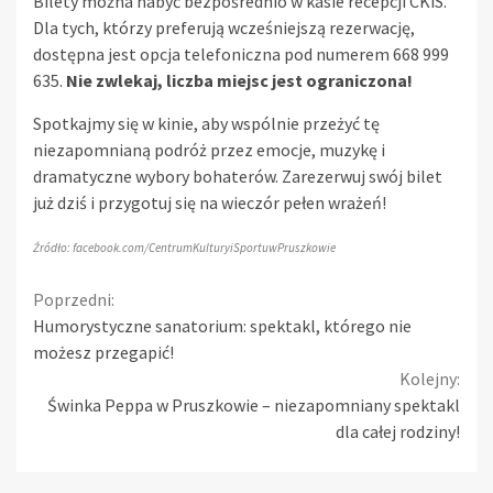
Bilety można nabyć bezpośrednio w kasie recepcji CKiS.
Dla tych, którzy preferują wcześniejszą rezerwację,
dostępna jest opcja telefoniczna pod numerem 668 999
635.
Nie zwlekaj, liczba miejsc jest ograniczona!
Spotkajmy się w kinie, aby wspólnie przeżyć tę
niezapomnianą podróż przez emocje, muzykę i
dramatyczne wybory bohaterów. Zarezerwuj swój bilet
już dziś i przygotuj się na wieczór pełen wrażeń!
Źródło: facebook.com/CentrumKulturyiSportuwPruszkowie
Continue
Poprzedni:
Humorystyczne sanatorium: spektakl, którego nie
Reading
możesz przegapić!
Kolejny:
Świnka Peppa w Pruszkowie – niezapomniany spektakl
dla całej rodziny!