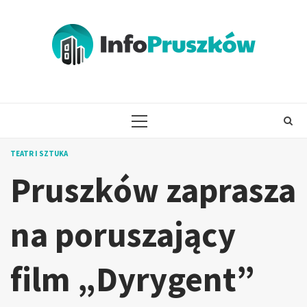
Skip
to
content
PRIMARY
MENU
TEATR I SZTUKA
Pruszków zaprasza
na poruszający
film „Dyrygent”