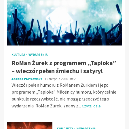
KULTURA
WYDARZENIA
RoMan Żurek z programem „Tapioka”
– wieczór pełen śmiechu i satyry!
Joanna Piotrowska
10 sierpnia 2026
2
Wieczór pełen humoru z RoManem Żurkiem i jego
programem „Tapioka” Miłośnicy humoru, który celnie
punktuje rzeczywistość, nie mogą przeoczyć tego
wydarzenia. RoMan Żurek, znany z...
Czytaj dalej
KONCERTY
WYDARZENIA