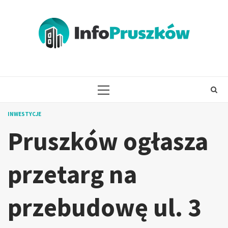
Skip
to
content
PRIMARY
MENU
INWESTYCJE
Pruszków ogłasza
przetarg na
przebudowę ul. 3