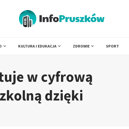
O
KULTURA I EDUKACJA
ZDROWIE
SPORT
tuje w cyfrową
zkolną dzięki