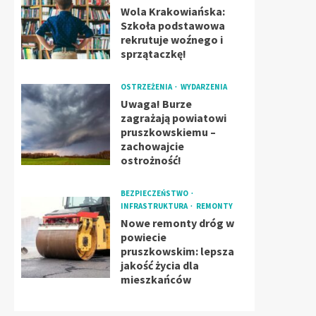
Wola Krakowiańska:
Szkoła podstawowa
rekrutuje woźnego i
sprzątaczkę!
OSTRZEŻENIA
WYDARZENIA
Uwaga! Burze
zagrażają powiatowi
pruszkowskiemu –
zachowajcie
ostrożność!
BEZPIECZEŃSTWO
INFRASTRUKTURA
REMONTY
Nowe remonty dróg w
powiecie
pruszkowskim: lepsza
jakość życia dla
mieszkańców