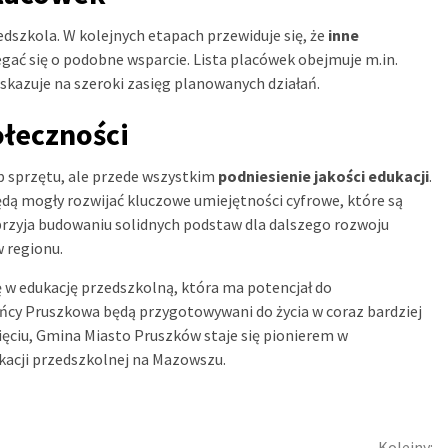
zedszkola. W kolejnych etapach przewiduje się, że
inne
gać się o podobne wsparcie. Lista placówek obejmuje m.in.
o wskazuje na szeroki zasięg planowanych działań.
ołeczności
up sprzętu, ale przede wszystkim
podniesienie jakości edukacji
.
ą mogły rozwijać kluczowe umiejętności cyfrowe, które są
sprzyja budowaniu solidnych podstaw dla dalszego rozwoju
 regionu.
 w edukację przedszkolną, która ma potencjał do
ańcy Pruszkowa będą przygotowywani do życia w coraz bardziej
ęciu, Gmina Miasto Pruszków staje się pionierem w
acji przedszkolnej na Mazowszu.
Kolejny: