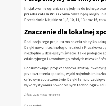
Inicjatywa nie ogranicza się jedynie do jednego pr
przedszkola w Pruszkowie
także będą mogły ubie
Przedszkole Miejskie nr 1, 8, 10, 11, 13 oraz 16, c
Znaczenie dla lokalnej sp
Realizacja tego projektu ma na celu nie tylko zak
Dzięki nowym technologiom dzieci z Pruszkowa będ
niezbędne w dzisiejszym świecie. Takie podejście 
edukacyjnego i zawodowego młodych mieszkańców
Podsumowując, projekt stanowi istotną inwestycję
przekształcenia sposobu, w jaki najmłodsi mieszk
cyfrowym społeczeństwie. Dzięki temu przedsięwzi
wykorzystywaniu nowoczesnych technologii w eduk
Źródło: Urząd Miasta Pruszkowa
Poprzedni: