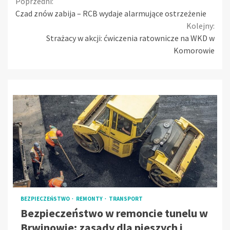
Continue
Poprzedni:
Czad znów zabija – RCB wydaje alarmujące ostrzeżenie
Reading
Kolejny:
Strażacy w akcji: ćwiczenia ratownicze na WKD w
Komorowie
BEZPIECZEŃSTWO
REMONTY
TRANSPORT
Bezpieczeństwo w remoncie tunelu w
Brwinowie: zasady dla pieszych i