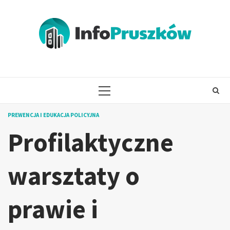
Skip
to
content
PRIMARY
MENU
PREWENCJA I EDUKACJA POLICYJNA
Profilaktyczne
warsztaty o
prawie i