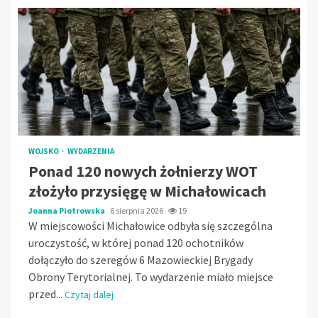
WOJSKO
WYDARZENIA
Ponad 120 nowych żołnierzy WOT
złożyło przysięgę w Michałowicach
Joanna Piotrowska
6 sierpnia 2026
19
W miejscowości Michałowice odbyła się szczególna
uroczystość, w której ponad 120 ochotników
dołączyło do szeregów 6 Mazowieckiej Brygady
Obrony Terytorialnej. To wydarzenie miało miejsce
przed...
Czytaj dalej