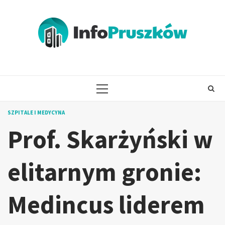
Skip
to
content
PRIMARY
MENU
SZPITALE I MEDYCYNA
Prof. Skarżyński w
elitarnym gronie:
Medincus liderem