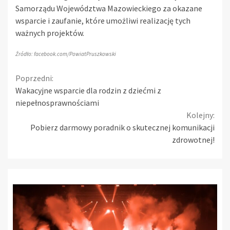
Samorządu Województwa Mazowieckiego za okazane
wsparcie i zaufanie, które umożliwi realizację tych
ważnych projektów.
Źródło: facebook.com/PowiatPruszkowski
Continue
Poprzedni:
Wakacyjne wsparcie dla rodzin z dziećmi z
Reading
niepełnosprawnościami
Kolejny:
Pobierz darmowy poradnik o skutecznej komunikacji
zdrowotnej!