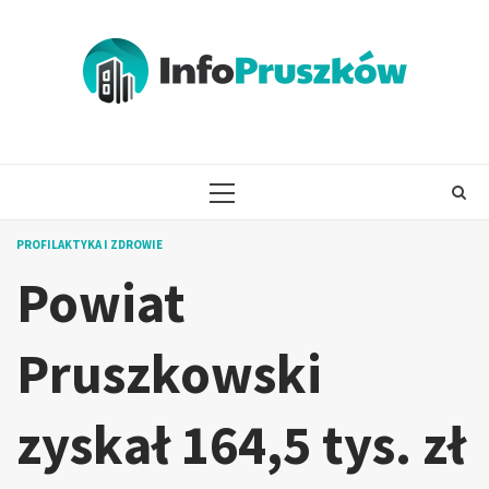
Skip
to
content
PRIMARY
MENU
PROFILAKTYKA I ZDROWIE
Powiat
Pruszkowski
zyskał 164,5 tys. zł