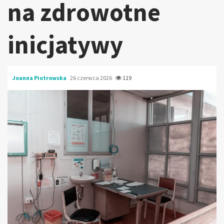
na zdrowotne
inicjatywy
Joanna Piotrowska
26 czerwca 2026
119