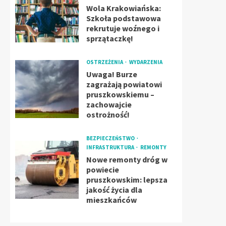
Wola Krakowiańska:
Szkoła podstawowa
rekrutuje woźnego i
sprzątaczkę!
OSTRZEŻENIA
WYDARZENIA
Uwaga! Burze
zagrażają powiatowi
pruszkowskiemu –
zachowajcie
ostrożność!
BEZPIECZEŃSTWO
INFRASTRUKTURA
REMONTY
Nowe remonty dróg w
powiecie
pruszkowskim: lepsza
jakość życia dla
mieszkańców