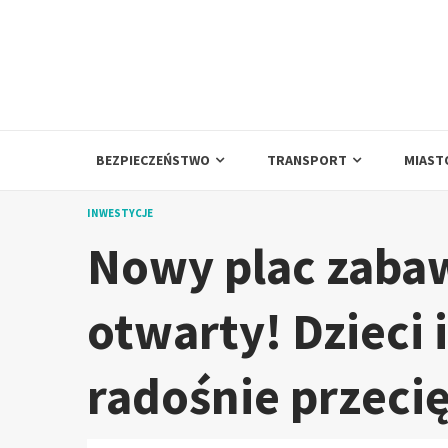
Skip
to
content
BEZPIECZEŃSTWO
TRANSPORT
MIAST
INWESTYCJE
Nowy plac zaba
otwarty! Dzieci 
radośnie przecię