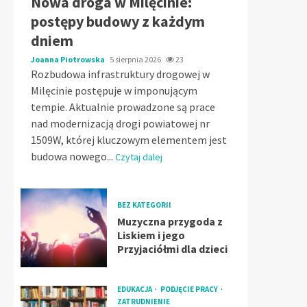
Nowa droga w Milęcinie:
postępy budowy z każdym
dniem
Joanna Piotrowska
5 sierpnia 2026
23
Rozbudowa infrastruktury drogowej w
Milęcinie postępuje w imponującym
tempie. Aktualnie prowadzone są prace
nad modernizacją drogi powiatowej nr
1509W, której kluczowym elementem jest
budowa nowego...
Czytaj dalej
BEZ KATEGORII
Muzyczna przygoda z
Liskiem i jego
Przyjaciółmi dla dzieci
EDUKACJA
PODJĘCIE PRACY
ZATRUDNIENIE