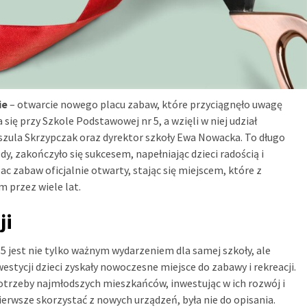
ie
– otwarcie nowego placu zabaw, które przyciągnęło uwagę
się przy Szkole Podstawowej nr 5, a wzięli w niej udział
zula Skrzypczak oraz dyrektor szkoły Ewa Nowacka. To długo
, zakończyło się sukcesem, napełniając dzieci radością i
c zabaw oficjalnie otwarty, stając się miejscem, które z
 przez wiele lat.
ji
 jest nie tylko ważnym wydarzeniem dla samej szkoły, ale
westycji dzieci zyskały nowoczesne miejsce do zabawy i rekreacji.
potrzeby najmłodszych mieszkańców, inwestując w ich rozwój i
ierwsze skorzystać z nowych urządzeń, była nie do opisania.