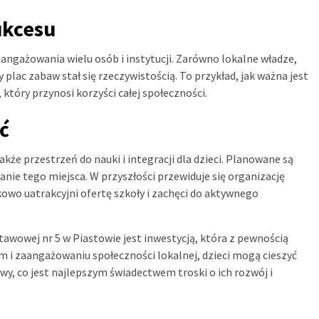
ukcesu
aangażowania wielu osób i instytucji. Zarówno lokalne władze,
y plac zabaw stał się rzeczywistością. To przykład, jak ważna jest
który przynosi korzyści całej społeczności.
ć
kże przestrzeń do nauki i integracji dla dzieci. Planowane są
janie tego miejsca. W przyszłości przewiduje się organizację
kowo uatrakcyjni ofertę szkoły i zachęci do aktywnego
wowej nr 5 w Piastowie jest inwestycją, która z pewnością
om i zaangażowaniu społeczności lokalnej, dzieci mogą cieszyć
, co jest najlepszym świadectwem troski o ich rozwój i