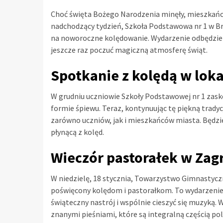
Choć święta Bożego Narodzenia minęły, mieszkańc
nadchodzący tydzień, Szkoła Podstawowa nr 1 w Br
na noworoczne kolędowanie. Wydarzenie odbędzie się
jeszcze raz poczuć magiczną atmosferę świąt.
Spotkanie z kolędą w loka
W grudniu uczniowie Szkoły Podstawowej nr 1 zask
formie śpiewu. Teraz, kontynuując tę piękną trady
zarówno uczniów, jak i mieszkańców miasta. Będzie
płynącą z kolęd.
Wieczór pastorałek w Zag
W niedzielę, 18 stycznia, Towarzystwo Gimnastycz
poświęcony kolędom i pastorałkom. To wydarzenie 
świąteczny nastrój i wspólnie cieszyć się muzyką. 
znanymi pieśniami, które są integralną częścią po