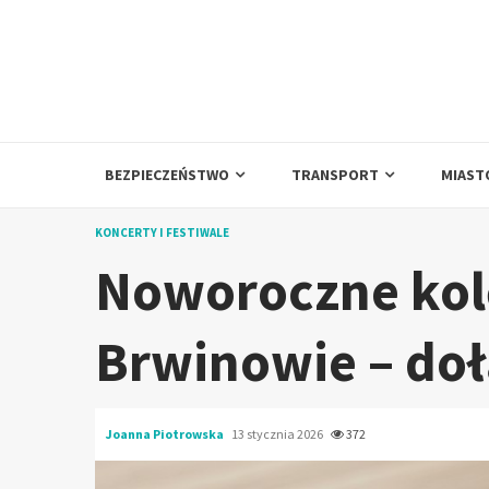
Skip
to
content
BEZPIECZEŃSTWO
TRANSPORT
MIAST
KONCERTY I FESTIWALE
Noworoczne ko
Brwinowie – doł
Joanna Piotrowska
13 stycznia 2026
372