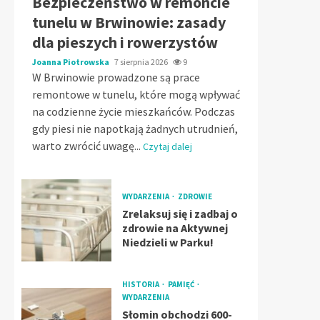
Bezpieczeństwo w remoncie
tunelu w Brwinowie: zasady
dla pieszych i rowerzystów
Joanna Piotrowska
7 sierpnia 2026
9
W Brwinowie prowadzone są prace
remontowe w tunelu, które mogą wpływać
na codzienne życie mieszkańców. Podczas
gdy piesi nie napotkają żadnych utrudnień,
warto zwrócić uwagę...
Czytaj dalej
WYDARZENIA
ZDROWIE
Zrelaksuj się i zadbaj o
zdrowie na Aktywnej
Niedzieli w Parku!
HISTORIA
PAMIĘĆ
WYDARZENIA
Słomin obchodzi 600-