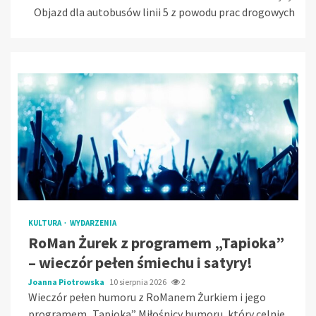
Objazd dla autobusów linii 5 z powodu prac drogowych
KULTURA
WYDARZENIA
RoMan Żurek z programem „Tapioka”
– wieczór pełen śmiechu i satyry!
Joanna Piotrowska
10 sierpnia 2026
2
Wieczór pełen humoru z RoManem Żurkiem i jego
programem „Tapioka” Miłośnicy humoru, który celnie