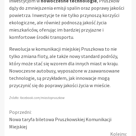
inwestycjom w
nowoczesne technologie
, Pruszków
dąży do zmniejszenia emisji spalin oraz poprawy jakości
powietrza. Inwestycje te nie tylko przynoszą korzyści
ekologiczne, ale również podnoszą jakość życia
mieszkańców, oferując im bardziej przyjazne i
komfortowe środki transportu.
Rewolucja w komunikacji miejskiej Pruszkowa to nie
tylko zmiana floty, ale także nowy standard podróży,
który może stać się wzorem dla innych miast w kraju.
Nowoczesne autobusy, wyposażone w zaawansowane
technologie, są przykładem, jak innowacje mogą
przyczynić się do poprawy jakości życia w mieście.
Źródło: facebook.com/miastopruszkow
Continue
Poprzedni:
Nowa taryfa biletowa Pruszkowskiej Komunikacji
Reading
Miejskiej
Kolejny: