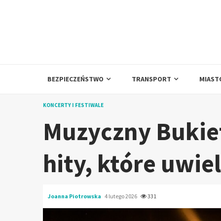
Skip
to
content
BEZPIECZEŃSTWO
TRANSPORT
MIAST
KONCERTY I FESTIWALE
Muzyczny Bukiet
hity, które uwie
Joanna Piotrowska
4 lutego 2026
331