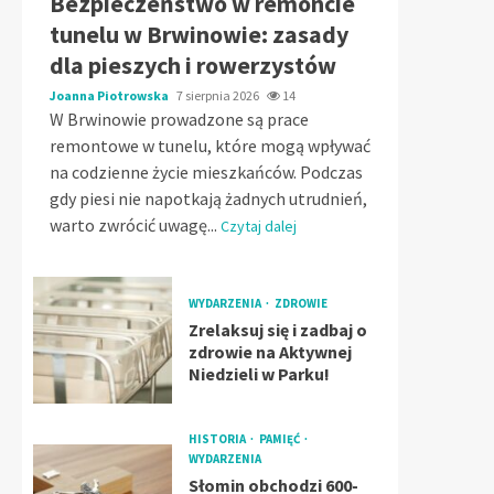
Bezpieczeństwo w remoncie
tunelu w Brwinowie: zasady
dla pieszych i rowerzystów
Joanna Piotrowska
7 sierpnia 2026
14
W Brwinowie prowadzone są prace
remontowe w tunelu, które mogą wpływać
na codzienne życie mieszkańców. Podczas
gdy piesi nie napotkają żadnych utrudnień,
warto zwrócić uwagę...
Czytaj dalej
WYDARZENIA
ZDROWIE
Zrelaksuj się i zadbaj o
zdrowie na Aktywnej
Niedzieli w Parku!
HISTORIA
PAMIĘĆ
WYDARZENIA
Słomin obchodzi 600-