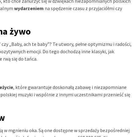
, kto chce zanurzyć się w dźwiękach niezapomnianych polskich
dealnym
wydarzeniem
na spędzenie czasu z przyjaciółmi czy
na żywo
” czy „Baby, ach te baby”? Te utwory, pełne optymizmu i radości,
ozytywnych emocji. Do tego dochodzą inne klasyki, jak
 rwą się do tańca.
eżycie
, które gwarantuje doskonałą zabawę i niezapomniane
polskiej muzyki i wspólnie z innymi uczestnikami przenieść się
ów
ają w mgnieniu oka. Są one dostępne w sprzedaży bezpośredniej