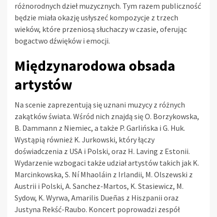
różnorodnych dzieł muzycznych. Tym razem publiczność
będzie miała okazję usłyszeć kompozycje z trzech
wieków, które przeniosą słuchaczy w czasie, oferując
bogactwo dźwięków i emocji.
Międzynarodowa obsada
artystów
Na scenie zaprezentują się uznani muzycy z różnych
zakątków świata. Wśród nich znajdą się O. Borzykowska,
B. Dammann z Niemiec, a także P. Garlińska i G. Huk.
Wystąpią również K. Jurkowski, który łączy
doświadczenia z USA i Polski, oraz H. Laving z Estonii.
Wydarzenie wzbogaci także udział artystów takich jak K.
Marcinkowska, S. Ní Mhaoláin z Irlandii, M. Olszewski z
Austrii i Polski, A. Sanchez-Martos, K. Stasiewicz, M.
Sydow, K. Wyrwa, Amarilis Dueñas z Hiszpanii oraz
Justyna Rekść-Raubo. Koncert poprowadzi zespół