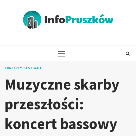
Skip
to
content
PRIMARY
MENU
KONCERTY I FESTIWALE
Muzyczne skarby
przeszłości:
koncert bassowy