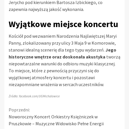
Jerycho pod kierunkiem Bartosza Izbickiego, co
zapewnia najwyższą jakość wykonania.
Wyjątkowe miejsce koncertu
Kościół pod wezwaniem Narodzenia Najświętszej Maryi
Panny, zlokalizowany przy ulicy 3 Maja 9 w Komorowie,
stanowi idealną scenerię dla tego typu wydarzeń.
Jego
historyczne wnętrze oraz doskonała akustyka
tworzą
niepowtarzalne warunki do odbioru muzyki klasycznej.
To miejsce, które z pewnością przyczyni się do
wyjątkowej atmosfery koncertu i pozostawi
niezapomniane wrażenia w sercach uczestników.
Źródło: facebook.com/UGMichalowice
Continue
Poprzedni:
Noworoczny Koncert Orkiestry Księżniczek w
Reading
Pruszkowie – Muzyczne Widowisko Pełne Energii