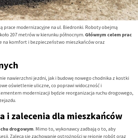
ją prace modernizacyjne na ul. Biedronki. Roboty obejmą
i około 207 metrów w kierunku północnym.
Głównym celem prac
nie na komfort i bezpieczeństwo mieszkańców oraz
jnych
e nawierzchni jezdni, jak i budowę nowego chodnika z kostki
e oświetlenie uliczne, co poprawi widoczność i
lementem modernizacji będzie reorganizacja ruchu drogowego,
zejazdu.
 i zalecenia dla mieszkańców
ruchu drogowym
. Mimo to, wykonawcy zadbają o to, aby
sji. Zaleca się zachowanie ostrożności w rejonie robót oraz