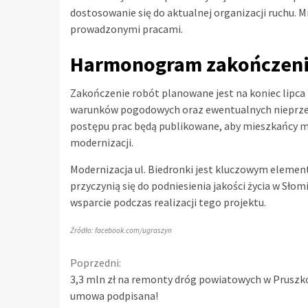
dostosowanie się do aktualnej organizacji ruchu. M
prowadzonymi pracami.
Harmonogram zakończeni
Zakończenie robót planowane jest na koniec lipca 
warunków pogodowych oraz ewentualnych nieprzew
postępu prac będą publikowane, aby mieszkańcy m
modernizacji.
Modernizacja ul. Biedronki jest kluczowym element
przyczynią się do podniesienia jakości życia w Sło
wsparcie podczas realizacji tego projektu.
Źródło: facebook.com/ugraszyn
Continue
Poprzedni:
3,3 mln zł na remonty dróg powiatowych w Pruszk
Reading
umowa podpisana!