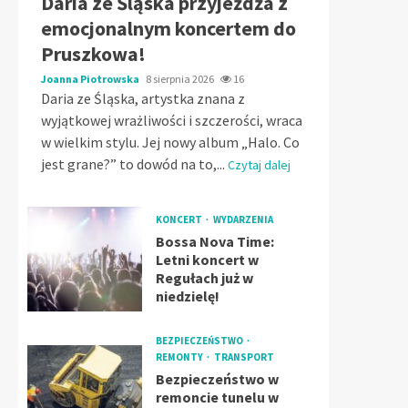
Daria ze Śląska przyjeżdża z
emocjonalnym koncertem do
Pruszkowa!
Joanna Piotrowska
8 sierpnia 2026
16
Daria ze Śląska, artystka znana z
wyjątkowej wrażliwości i szczerości, wraca
w wielkim stylu. Jej nowy album „Halo. Co
jest grane?” to dowód na to,...
Czytaj dalej
KONCERT
WYDARZENIA
Bossa Nova Time:
Letni koncert w
Regułach już w
niedzielę!
BEZPIECZEŃSTWO
REMONTY
TRANSPORT
Bezpieczeństwo w
remoncie tunelu w