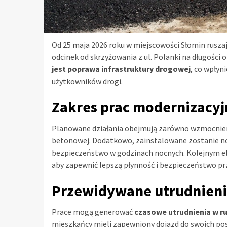
Od 25 maja 2026 roku w miejscowości Słomin rusza
odcinek od skrzyżowania z ul. Polanki na długośc
jest poprawa infrastruktury drogowej
, co wpły
użytkowników drogi.
Zakres prac modernizacy
Planowane działania obejmują zarówno wzmocnieni
betonowej. Dodatkowo, zainstalowane zostanie now
bezpieczeństwo w godzinach nocnych. Kolejnym e
aby zapewnić lepszą płynność i bezpieczeństwo pr
Przewidywane utrudnienia
Prace mogą generować
czasowe utrudnienia w 
mieszkańcy mieli zapewniony dojazd do swoich pose