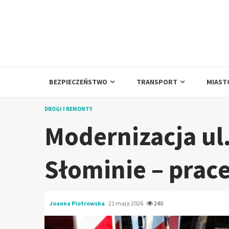
Skip
to
content
BEZPIECZEŃSTWO
TRANSPORT
MIAST
DROGI I REMONTY
Modernizacja ul
Słominie – prace
Joanna Piotrowska
21 maja 2026
240