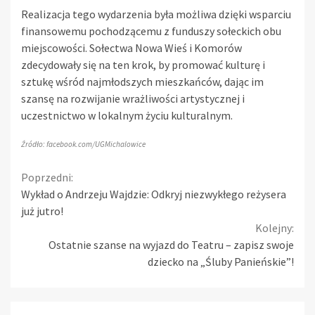
Realizacja tego wydarzenia była możliwa dzięki wsparciu
finansowemu pochodzącemu z funduszy sołeckich obu
miejscowości. Sołectwa Nowa Wieś i Komorów
zdecydowały się na ten krok, by promować kulturę i
sztukę wśród najmłodszych mieszkańców, dając im
szansę na rozwijanie wrażliwości artystycznej i
uczestnictwo w lokalnym życiu kulturalnym.
Źródło: facebook.com/UGMichalowice
Continue
Poprzedni:
Wykład o Andrzeju Wajdzie: Odkryj niezwykłego reżysera
Reading
już jutro!
Kolejny:
Ostatnie szanse na wyjazd do Teatru – zapisz swoje
dziecko na „Śluby Panieńskie”!