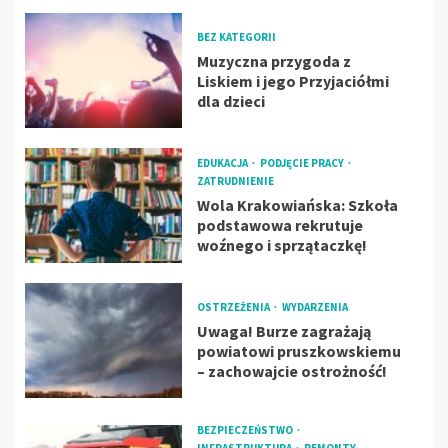
BEZ KATEGORII
Muzyczna przygoda z
Liskiem i jego Przyjaciółmi
dla dzieci
EDUKACJA
PODJĘCIE PRACY
ZATRUDNIENIE
Wola Krakowiańska: Szkoła
podstawowa rekrutuje
woźnego i sprzątaczkę!
OSTRZEŻENIA
WYDARZENIA
Uwaga! Burze zagrażają
powiatowi pruszkowskiemu
– zachowajcie ostrożność!
BEZPIECZEŃSTWO
INFRASTRUKTURA
REMONTY