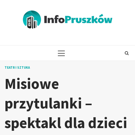
Skip
to
content
PRIMARY
MENU
TEATR I SZTUKA
Misiowe
przytulanki –
spektakl dla dzieci