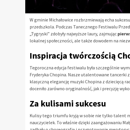
W gminie Michałowice rozbrzmiewają echa sukcesu,
przedszkola. Podczas Tanecznego Festiwalu Przed
„Tygryski” zdobyły najwyższe laury, zajmując
pierw
lokalnej społeczności, ale także dowodem na niez
Inspiracja twórczością Ch
Tegoroczna edycja festiwalu była szczególnie wy
Fryderyka Chopina. Nasze utalentowane tancerki z
klasyczną elegancję muzyki Chopina z dziecięcą rad
doceniło zarówno oryginalność, jak i precyzję wyko
Za kulisami sukcesu
Kulisy tego triumfu kryją w sobie nie tylko talent 
nauczycielek. To właśnie dzięki zaangażowaniu Mał
zadbały o choreografię i przygotowanie merytoryc