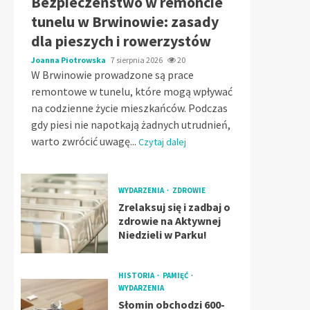
Bezpieczeństwo w remoncie
tunelu w Brwinowie: zasady
dla pieszych i rowerzystów
Joanna Piotrowska
7 sierpnia 2026
20
W Brwinowie prowadzone są prace
remontowe w tunelu, które mogą wpływać
na codzienne życie mieszkańców. Podczas
gdy piesi nie napotkają żadnych utrudnień,
warto zwrócić uwagę...
Czytaj dalej
WYDARZENIA
ZDROWIE
Zrelaksuj się i zadbaj o
zdrowie na Aktywnej
Niedzieli w Parku!
HISTORIA
PAMIĘĆ
WYDARZENIA
Słomin obchodzi 600-