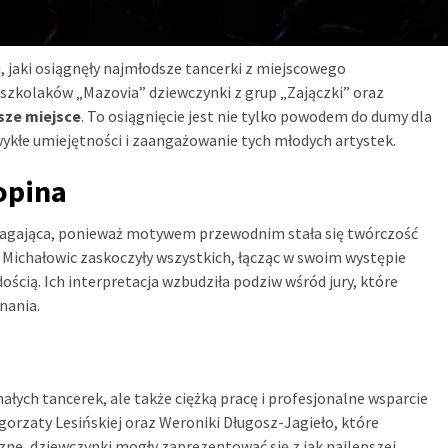
 jaki osiągnęły najmłodsze tancerki z miejscowego
szkolaków „Mazovia” dziewczynki z grup „Zajączki” oraz
sze miejsce
. To osiągnięcie jest nie tylko powodem do dumy dla
wykłe umiejętności i zaangażowanie tych młodych artystek.
opina
magająca, ponieważ motywem przewodnim stała się twórczość
 Michałowic zaskoczyły wszystkich, łącząc w swoim występie
ością. Ich interpretacja wzbudziła podziw wśród jury, które
nania.
małych tancerek, ale także ciężką pracę i profesjonalne wsparcie
gorzaty Lesińskiej oraz Weroniki Długosz-Jagieło, które
zne, dziewczynki mogły zaprezentować się z jak najlepszej