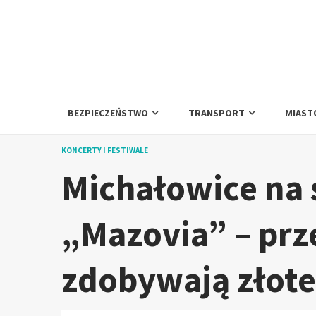
Skip
to
content
BEZPIECZEŃSTWO
TRANSPORT
MIAST
KONCERTY I FESTIWALE
Michałowice na 
„Mazovia” – prz
zdobywają złote