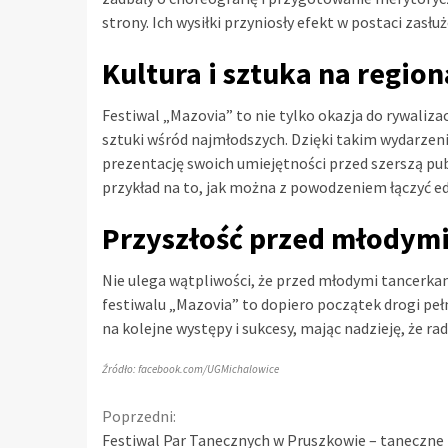
strony. Ich wysiłki przyniosły efekt w postaci zasł
Kultura i sztuka na region
Festiwal „Mazovia” to nie tylko okazja do rywaliza
sztuki wśród najmłodszych. Dzięki takim wydarzen
prezentację swoich umiejętności przed szerszą pu
przykład na to, jak można z powodzeniem łączyć ed
Przyszłość przed młodymi
Nie ulega wątpliwości, że przed młodymi tancerkami
festiwalu „Mazovia” to dopiero początek drogi peł
na kolejne występy i sukcesy, mając nadzieję, że ra
Źródło: facebook.com/UGMichalowice
Continue
Poprzedni:
Festiwal Par Tanecznych w Pruszkowie – taneczne