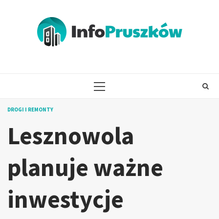
Skip
to
content
PRIMARY
MENU
DROGI I REMONTY
Lesznowola
planuje ważne
inwestycje